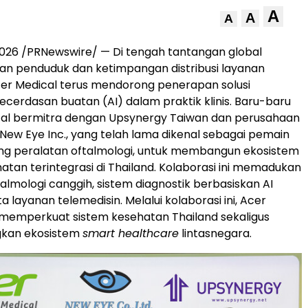
A
A
A
 2026 /PRNewswire/ — Di tengah tantangan global
an penduduk dan ketimpangan distribusi layanan
er Medical terus mendorong penerapan solusi
ecerdasan buatan (AI) dalam praktik klinis. Baru-baru
ical bermitra dengan Upsynergy Taiwan dan perusahaan
, New Eye Inc., yang telah lama dikenal sebagai pemain
ng peralatan oftalmologi, untuk membangun ekosistem
atan terintegrasi di Thailand. Kolaborasi ini memadukan
almologi canggih, sistem diagnostik berbasiskan AI
ta layanan telemedisin. Melalui kolaborasi ini, Acer
 memperkuat sistem kesehatan Thailand sekaligus
an ekosistem
smart healthcare
lintasnegara.