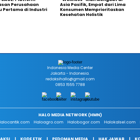
asan Perusahaan
Asia Pasifik, Empat dari Lima
 Pertama di Industri
Konsumen Memprioritaskan
Kesehatan Holistik
Indonesia Media Center
Jakarta - Indonesia.
redaksihallo@gmail.com
0853 1555 7788
HALO MEDIA NETWORK (HMN)
alocantik.com
Haloagro.com
Halobogor.com
Halokalsel.com
AKSI
KODE ETIK
PEDOMAN MEDIA
HAK JAWAB
KO