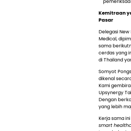
pemeriksaa
Kemitraan y
Pasar
Delegasi New 
Medical, dip
sama berikutn
cerdas yang 
di Thailand y
Somyot Pongsa
dikenal secar
Kami gembira 
Upsynergy Tai
Dengan berkol
yang lebih ma
Kerja sama in
smart health