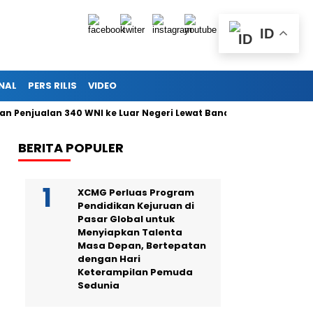
ID
NAL
PERS RILIS
VIDEO
njualan 340 WNI ke Luar Negeri Lewat Bandara Soetta
Aksi D
BERITA POPULER
XCMG Perluas Program
Pendidikan Kejuruan di
Pasar Global untuk
Menyiapkan Talenta
Masa Depan, Bertepatan
dengan Hari
Keterampilan Pemuda
Sedunia