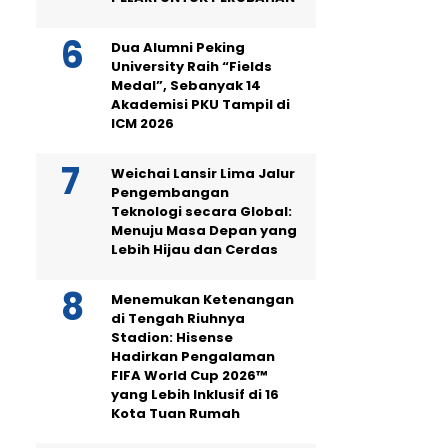
Dua Alumni Peking
University Raih “Fields
Medal”, Sebanyak 14
Akademisi PKU Tampil di
ICM 2026
Weichai Lansir Lima Jalur
Pengembangan
Teknologi secara Global:
Menuju Masa Depan yang
Lebih Hijau dan Cerdas
Menemukan Ketenangan
di Tengah Riuhnya
Stadion: Hisense
Hadirkan Pengalaman
FIFA World Cup 2026™
yang Lebih Inklusif di 16
Kota Tuan Rumah