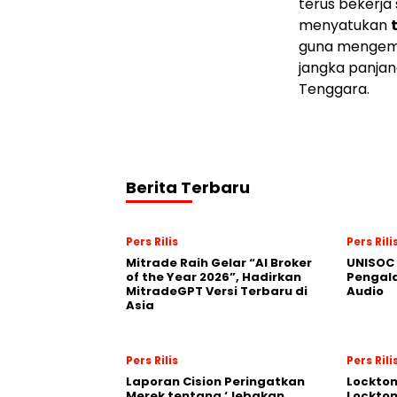
terus bekerja
menyatukan
guna mengemb
jangka panjan
Tenggara.
Berita Terbaru
Pers Rilis
Pers Rili
Mitrade Raih Gelar “AI Broker
UNISOC 
of the Year 2026”, Hadirkan
Pengal
MitradeGPT Versi Terbaru di
Audio
Asia
Pers Rilis
Pers Rili
Laporan Cision Peringatkan
Lockto
Merek tentang ‘Jebakan
Lockton