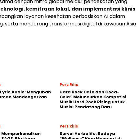
 sama dengan mitra global melalui pendekatan yang
teknologi, kemitraan lokal, dan implementasi klinis
angkan layanan kesehatan berbasiskan AI dalam
g, serta mendorong transformasi digital di kawasan Asia
s
Pers Rilis
Lyric Audio: Mengubah
Hard Rock Cafe dan Coca-
aman Mendengarkan
Cola® Meluncurkan Kompetisi
Musik Hard Rock Rising untuk
Musisi Pendatang Baru
s
Pers Rilis
n Memperkenalkan
Survei Herbalife: Budaya
 SAGE: Platform
“Wellness” Kian Menguat di