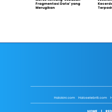
Fragmentasi Data’ yang
Kecerd
Merugikan
Terpadu
Halokini.com
Haloselebriti.com
H
HOME
RED