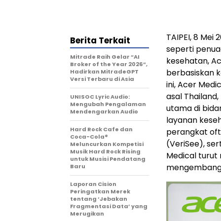
TAIPEI, 8 Mei
Berita Terkait
seperti penua
Mitrade Raih Gelar “AI
kesehatan, Ac
Broker of the Year 2026”,
berbasiskan k
Hadirkan MitradeGPT
Versi Terbaru di Asia
ini, Acer Med
asal Thailand
UNISOC Lyric Audio:
Mengubah Pengalaman
utama di bida
Mendengarkan Audio
layanan keseh
Hard Rock Cafe dan
perangkat oft
Coca-Cola®
(VeriSee), ser
Meluncurkan Kompetisi
Musik Hard Rock Rising
Medical turut
untuk Musisi Pendatang
mengembangk
Baru
Laporan Cision
Peringatkan Merek
tentang ‘Jebakan
Fragmentasi Data’ yang
Merugikan