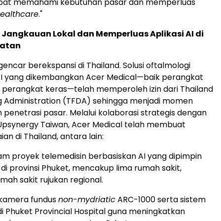
dapat memahami kebutuhan pasar dan memperluas
ealthcare
."
Jangkauan Lokal dan Memperluas Aplikasi AI di
hatan
encar berekspansi di Thailand. Solusi oftalmologi
AI yang dikembangkan Acer Medical—baik perangkat
perangkat keras—telah memperoleh izin dari Thailand
g Administration (TFDA) sehingga menjadi momen
 penetrasi pasar. Melalui kolaborasi strategis dengan
Upsynergy Taiwan, Acer Medical telah membuat
an di Thailand, antara lain:
lam proyek telemedisin berbasiskan AI yang dipimpin
di provinsi Phuket, mencakup lima rumah sakit,
mah sakit rujukan regional.
kamera fundus
non-mydriatic
ARC-1000 serta sistem
di Phuket Provincial Hospital guna meningkatkan