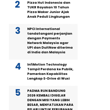
Pizza Hut Indonesia dan
TUKR Rayakan 10 Tahun
Pizza Maker Junior Ajak
Anak Peduli Lingkungan
NPCI International
tandatangani perjanjian
dengan Payments
Network Malaysia agar
UPI dan DuitNow diterima
di India dan Malaysia
InfiMotion Technology
Tampil Perdana ke Publik,
Pamerkan Kapabilitas
Lengkap E-Drive di Wuxi
PADMA RUN BANDUNG
2026 KEMBALI DIGELAR
DENGAN MISI YANG LEBIH
BESAR, MENYATUKAN PARA
PELARI UNTUK PERUBAHAN