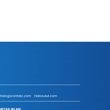
Halogorontalo.com
Halosulut.com
NTAK IKLAN