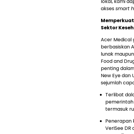
lokal, kami 
akses
smart h
Memperkuat 
Sektor Kese
Acer Medical g
berbasiskan 
lunak maupun 
Food and Dru
penting dalam
New Eye dan 
sejumlah capai
Terlibat da
pemerintah 
termasuk ru
Penerapan 
VeriSee DR 