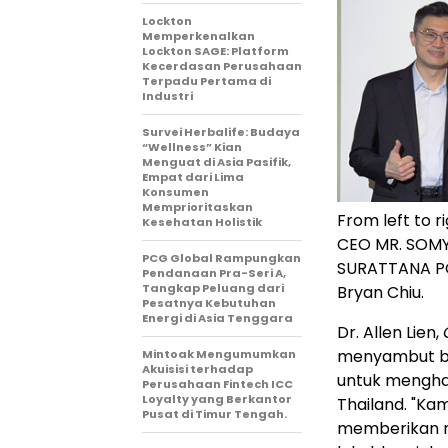
Lockton
Memperkenalkan
Lockton SAGE: Platform
Kecerdasan Perusahaan
Terpadu Pertama di
Industri
Survei Herbalife: Budaya
“Wellness” Kian
Menguat di Asia Pasifik,
Empat dari Lima
Konsumen
Memprioritaskan
From left to 
Kesehatan Holistik
CEO MR. SOMY
PCG Global Rampungkan
SURATTANA PO
Pendanaan Pra-Seri A,
Tangkap Peluang dari
Bryan Chiu.
Pesatnya Kebutuhan
Energi di Asia Tenggara
Dr. Allen Lien,
menyambut ba
Mintoak Mengumumkan
Akuisisi terhadap
untuk menghad
Perusahaan Fintech ICC
Loyalty yang Berkantor
Thailand. "Kam
Pusat di Timur Tengah.
memberikan ma