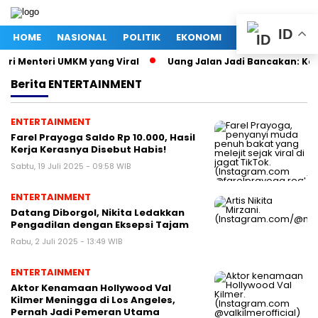
ID
HOME
NASIONAL
POLITIK
EKONOMI
MEGAPOLITAN
tri Menteri UMKM yang Viral
Uang Jalan Jadi Bancakan: Kep
Berita
ENTERTAINMENT
ENTERTAINMENT
Farel Prayoga Saldo Rp 10.000, Hasil
Kerja Kerasnya Disebut Habis!
Sabtu, 19 Juli 2025 - 09:58 WIB
ENTERTAINMENT
Datang Diborgol, Nikita Ledakkan
Pengadilan dengan Eksepsi Tajam
Rabu, 2 Juli 2025 - 13:49 WIB
ENTERTAINMENT
Aktor Kenamaan Hollywood Val
Kilmer Meningga di Los Angeles,
Pernah Jadi Pemeran Utama