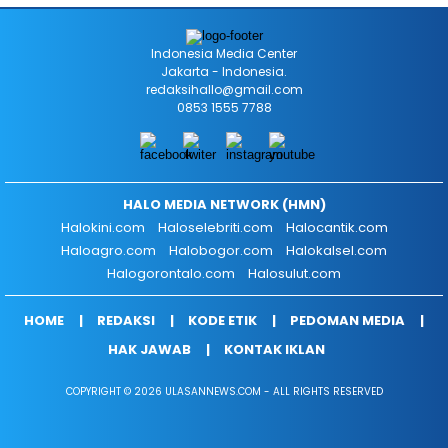
Indonesia Media Center
Jakarta - Indonesia.
redaksihallo@gmail.com
0853 1555 7788
HALO MEDIA NETWORK (HMN)
Halokini.com
Haloselebriti.com
Halocantik.com
Haloagro.com
Halobogor.com
Halokalsel.com
Halogorontalo.com
Halosulut.com
HOME
REDAKSI
KODE ETIK
PEDOMAN MEDIA
HAK JAWAB
KONTAK IKLAN
COPYRIGHT © 2026 ULASANNEWS.COM - ALL RIGHTS RESERVED