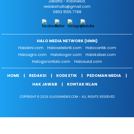
Jakarta - Indonesia.
redaksihallo@gmail.com
0853 1555 7788
HALO MEDIA NETWORK (HMN)
Halokini.com
Haloselebriti.com
Halocantik.com
Haloagro.com
Halobogor.com
Halokalsel.com
Halogorontalo.com
Halosulut.com
HOME
REDAKSI
KODE ETIK
PEDOMAN MEDIA
HAK JAWAB
KONTAK IKLAN
COPYRIGHT © 2026 ULASANNEWS.COM - ALL RIGHTS RESERVED