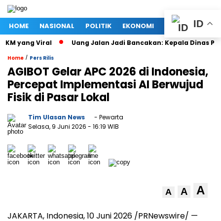
ID
HOME
NASIONAL
POLITIK
EKONOMI
MEGAPOLITAN
 yang Viral
Uang Jalan Jadi Bancakan: Kepala Dinas PUPR 
/
Home
Pers Rilis
AGIBOT Gelar APC 2026 di Indonesia,
Percepat Implementasi AI Berwujud
Fisik di Pasar Lokal
Tim Ulasan News
- Pewarta
Selasa, 9 Juni 2026
- 16:19 WIB
A
A
A
JAKARTA, Indonesia, 10 Juni 2026 /PRNewswire/ —