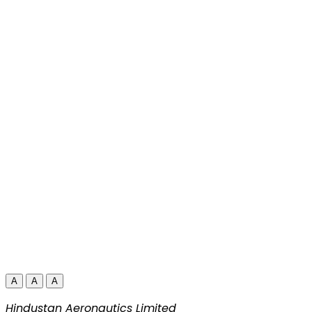
A
A
A
Hindustan Aeronautics Limited