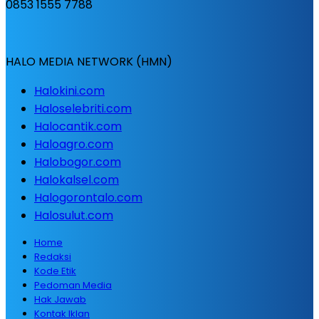
0853 1555 7788
HALO MEDIA NETWORK (HMN)
Halokini.com
Haloselebriti.com
Halocantik.com
Haloagro.com
Halobogor.com
Halokalsel.com
Halogorontalo.com
Halosulut.com
Home
Redaksi
Kode Etik
Pedoman Media
Hak Jawab
Kontak Iklan