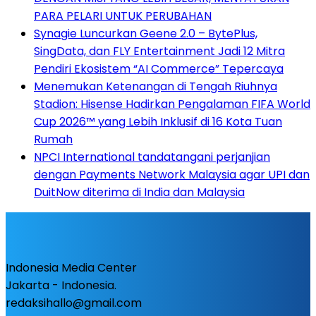
PARA PELARI UNTUK PERUBAHAN
Synagie Luncurkan Geene 2.0 – BytePlus,
SingData, dan FLY Entertainment Jadi 12 Mitra
Pendiri Ekosistem “AI Commerce” Tepercaya
Menemukan Ketenangan di Tengah Riuhnya
Stadion: Hisense Hadirkan Pengalaman FIFA World
Cup 2026™ yang Lebih Inklusif di 16 Kota Tuan
Rumah
NPCI International tandatangani perjanjian
dengan Payments Network Malaysia agar UPI dan
DuitNow diterima di India dan Malaysia
Indonesia Media Center
Jakarta - Indonesia.
redaksihallo@gmail.com