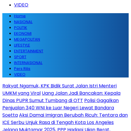
VIDEO
Home
NASIONAL
POLITIK
EKONOMI
MEGAPOLITAN
LIFESTYLE
ENTERTAINMENT
SPORT
INTERNASIONAL
Pers Rilis
VIDEO
Rakyat Ngamuk, KPK Bidik Surat Jalan Istri Menteri
UMKM yang Viral
Uang Jalan Jadi Bancakan: Kepala
Dinas PUPR Sumut Tumbang di OTT
Polisi Gagalkan
Penjualan 340 WNI ke Luar Negeri Lewat Bandara
Soetta
Aksi Damai Imigran Berubah Ricuh: Tentara dan
ICE Serbu Unjuk Rasa di Tengah Kota Los Angeles
Jelang Muktamar 2025, PPP Hadapi Ujian Berat,