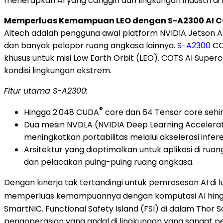
menerapkan AI yang canggih dari lingkungan industri di 
Memperluas Kemampuan LEO dengan S-A2300 AI C
Aitech adalah pengguna awal platform NVIDIA Jetson AG
dan banyak pelopor ruang angkasa lainnya.
S-A2300
CO
khusus untuk misi Low Earth Orbit (LEO). COTS AI Sup
kondisi lingkungan ekstrem.
Fitur utama S-A2300:
®
Hingga 2.048 CUDA
core dan 64 Tensor core sehin
Dua mesin NVDLA (NVIDIA Deep Learning Accelerat
meningkatkan portabilitas melalui akselerasi infer
Arsitektur yang dioptimalkan untuk aplikasi di r
dan pelacakan puing-puing ruang angkasa.
Dengan kinerja tak tertandingi untuk pemrosesan AI di 
memperluas kemampuannya dengan komputasi AI hingga 5
SmartNIC. Functional Safety Island (FSI) di dalam Tho
pengoperasian yang andal di lingkungan yang sangat pe