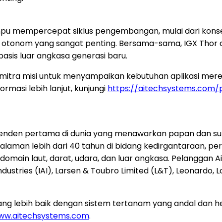
pu mempercepat siklus pengembangan, mulai dari konsep
i otonom yang sangat penting. Bersama-sama, IGX Thor d
sis luar angkasa generasi baru.
mitra misi untuk menyampaikan kebutuhan aplikasi mereka
rmasi lebih lanjut, kunjungi
https://aitechsystems.com
enden pertama di dunia yang menawarkan papan dan sub
galaman lebih dari 40 tahun di bidang kedirgantaraan, pe
domain laut, darat, udara, dan luar angkasa. Pelanggan Ai
ndustries (IAI), Larsen & Toubro Limited (L&T), Leonardo
lebih baik dengan sistem tertanam yang andal dan hem
ww.aitechsystems.com
.