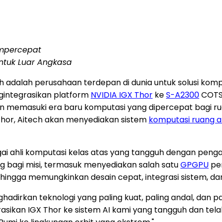
empercepat
ntuk Luar Angkasa
 adalah perusahaan terdepan di dunia untuk solusi kom
gintegrasikan platform
NVIDIA IGX Thor
ke
S-A2300
COTS 
memasuki era baru komputasi yang dipercepat bagi ru
hor, Aitech akan menyediakan sistem
komputasi ruang 
gai ahli komputasi kelas atas yang tangguh dengan pen
ting bagi misi, termasuk menyediakan salah satu
GPGPU
per
ehingga memungkinkan desain cepat, integrasi sistem, d
nghadirkan teknologi yang paling kuat, paling andal, dan
asikan IGX Thor ke sistem AI kami yang tangguh dan telah