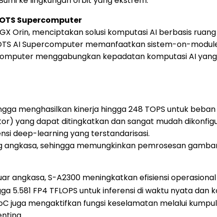
Bumi ke lingkungan orbit yang ekstrem."
OTS Supercomputer
X Orin, menciptakan solusi komputasi AI berbasis ruan
TS AI Supercomputer memanfaatkan sistem-on-module NV
ercomputer menggabungkan kepadatan komputasi AI yang 
gga menghasilkan kinerja hingga 248 TOPS untuk beban ker
or) yang dapat ditingkatkan dan sangat mudah dikonfig
ensi deep-learning yang terstandarisasi.
uang angkasa, sehingga memungkinkan pemrosesan gambar 
luar angkasa, S-A2300 meningkatkan efisiensi operasional
.581 FP4 TFLOPS untuk inferensi di waktu nyata dan ko
r SoC juga mengaktifkan fungsi keselamatan melalui kump
nting.