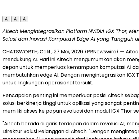
A
A
A
Aitech Mengintegrasikan Platform NVIDIA IGX Thor, M
Solusi dan Inovasi Komputasi Edge AI yang Tangguh u
CHATSWORTH, Calif.
,
27 Mei, 2026
/PRNewswire/ — Aitech
mendukung AI. Hari ini Aitech mengumumkan akan men
depan untuk memperluas kemampuan komputasi AI dan 
membutuhkan edge AI. Dengan mengintegrasikan IGX T
untuk lingkungan operasional tersulit.
Pencapaian penting ini memperkuat posisi Aitech seba
solusi berkinerja tinggi untuk aplikasi yang sangat pen
memiliki akses ke papan evaluasi dan modul IGX Thor s
"Aitech berada di garis terdepan dalam revolusi AI, me
Direktur Solusi Pelanggan di Aitech. "Dengan mengintegr