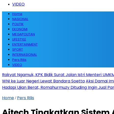
VIDEO
Home
NASIONAL
POLITIK
EKONOMI
MEGAPOLITAN
LIFESTYLE
ENTERTAINMENT
SPORT
INTERNASIONAL
Pers Rilis
VIDEO
Rakyat Ngamuk, KPK Bidik Surat Jalan Istri Menteri UMKM
WNI ke Luar Negeri Lewat Bandara Soetta
Aksi Damai Im
Hadapi Ujian Berat, Romahurmuzy Dituding Ingin Jual Par
Home
Pers Rilis
/
Aitech Tingkatkan Sistem 