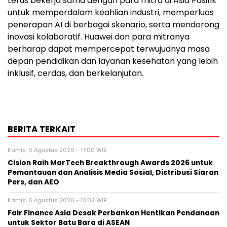
terus bekerja sama dengan para mitra di Asia Pasifik
untuk memperdalam keahlian industri, memperluas
penerapan AI di berbagai skenario, serta mendorong
inovasi kolaboratif. Huawei dan para mitranya
berharap dapat mempercepat terwujudnya masa
depan pendidikan dan layanan kesehatan yang lebih
inklusif, cerdas, dan berkelanjutan.
BERITA TERKAIT
Kamis, 6 Agustus 2026 - 17:00 WIB
Cision Raih MarTech Breakthrough Awards 2026 untuk
Pemantauan dan Analisis Media Sosial, Distribusi Siaran
Pers, dan AEO
Kamis, 6 Agustus 2026 - 13:02 WIB
Fair Finance Asia Desak Perbankan Hentikan Pendanaan
untuk Sektor Batu Bara di ASEAN