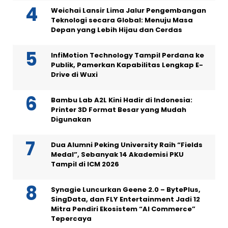
Weichai Lansir Lima Jalur Pengembangan
Teknologi secara Global: Menuju Masa
Depan yang Lebih Hijau dan Cerdas
InfiMotion Technology Tampil Perdana ke
Publik, Pamerkan Kapabilitas Lengkap E-
Drive di Wuxi
Bambu Lab A2L Kini Hadir di Indonesia:
Printer 3D Format Besar yang Mudah
Digunakan
Dua Alumni Peking University Raih “Fields
Medal”, Sebanyak 14 Akademisi PKU
Tampil di ICM 2026
Synagie Luncurkan Geene 2.0 – BytePlus,
SingData, dan FLY Entertainment Jadi 12
Mitra Pendiri Ekosistem “AI Commerce”
Tepercaya