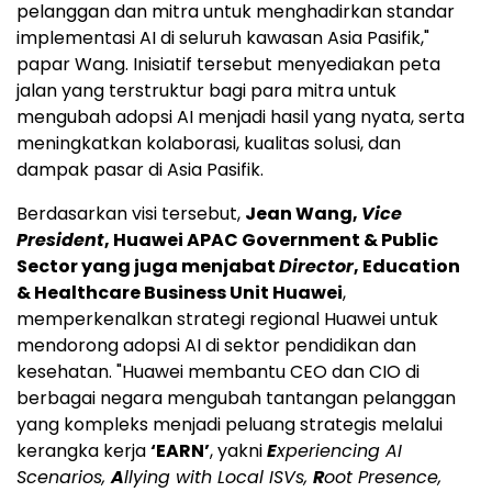
pelanggan dan mitra untuk menghadirkan standar
implementasi AI di seluruh kawasan Asia Pasifik,"
papar Wang. Inisiatif tersebut menyediakan peta
jalan yang terstruktur bagi para mitra untuk
mengubah adopsi AI menjadi hasil yang nyata, serta
meningkatkan kolaborasi, kualitas solusi, dan
dampak pasar di Asia Pasifik.
Berdasarkan visi tersebut,
Jean Wang,
Vice
President
, Huawei APAC Government & Public
Sector yang juga menjabat
Director
, Education
& Healthcare Business Unit Huawei
,
memperkenalkan strategi regional Huawei untuk
mendorong adopsi AI di sektor pendidikan dan
kesehatan. "Huawei membantu CEO dan CIO di
berbagai negara mengubah tantangan pelanggan
yang kompleks menjadi peluang strategis melalui
kerangka kerja
‘EARN’
, yakni
E
xperiencing AI
Scenarios,
A
llying with Local ISVs,
R
oot Presence,