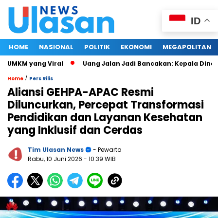
ID
HOME
NASIONAL
POLITIK
EKONOMI
MEGAPOLITAN
MKM yang Viral
Uang Jalan Jadi Bancakan: Kepala Dinas PU
/
Home
Pers Rilis
Aliansi GEHPA-APAC Resmi
Diluncurkan, Percepat Transformasi
Pendidikan dan Layanan Kesehatan
yang Inklusif dan Cerdas
Tim Ulasan News
- Pewarta
Rabu, 10 Juni 2026
- 10:39 WIB