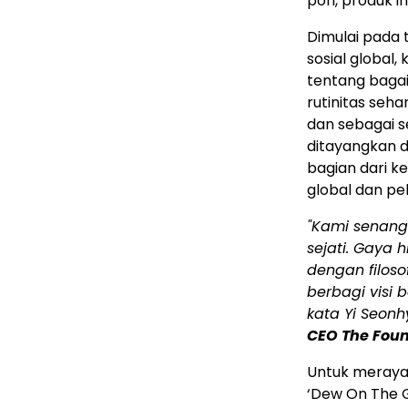
pori, produk i
Dimulai pada t
sosial globa
tentang baga
rutinitas seha
dan sebagai s
ditayangkan d
bagian dari 
global dan pe
"Kami senang 
sejati. Gaya 
dengan filoso
berbagi visi 
kata Yi Seonh
CEO The Foun
Untuk meraya
‘Dew On The G