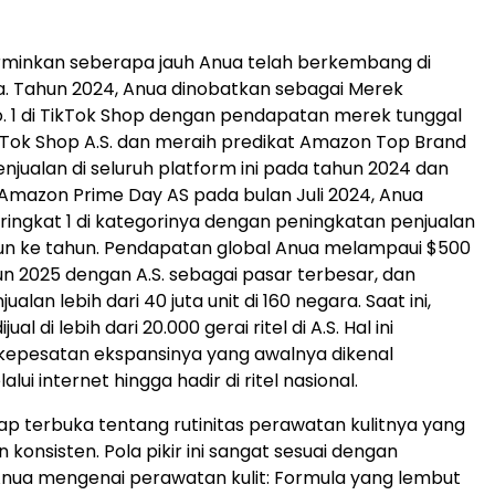
rminkan seberapa jauh Anua telah berkembang di
. Tahun 2024, Anua dinobatkan sebagai Merek
. 1 di TikTok Shop dengan pendapatan merek tunggal
TikTok Shop A.S. dan meraih predikat Amazon Top Brand
enjualan di seluruh platform ini pada tahun 2024 dan
Amazon Prime Day AS pada bulan Juli 2024, Anua
ingkat 1 di kategorinya dengan peningkatan penjualan
un ke tahun. Pendapatan global Anua melampaui $500
un 2025 dengan A.S. sebagai pasar terbesar, dan
alan lebih dari 40 juta unit di 160 negara. Saat ini,
ual di lebih dari 20.000 gerai ritel di A.S. Hal ini
epesatan ekspansinya yang awalnya dikenal
ui internet hingga hadir di ritel nasional.
ap terbuka tentang rutinitas perawatan kulitnya yang
konsisten. Pola pikir ini sangat sesuai dengan
nua mengenai perawatan kulit: Formula yang lembut