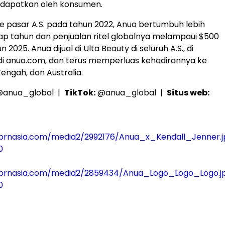
dapatkan oleh konsumen.
e pasar A.S. pada tahun 2022, Anua bertumbuh lebih
iap tahun dan penjualan ritel globalnya melampaui $500
 2025. Anua dijual di Ulta Beauty di seluruh A.S., di
di anua.com, dan terus memperluas kehadirannya ke
engah, dan Australia.
anua_global |
TikTok:
@anua_global |
Situs web:
prnasia.com/media2/2992176/Anua_x_Kendall_Jenner.j
0
prnasia.com/media2/2859434/Anua_Logo_Logo_Logo.j
0