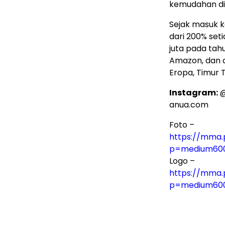
kemudahan di
Sejak masuk k
dari 200% set
juta pada tahun
Amazon, dan 
Eropa, Timur T
Instagram:
@
anua.com
Foto –
https://mma.
p=medium60
Logo –
https://mma.
p=medium60