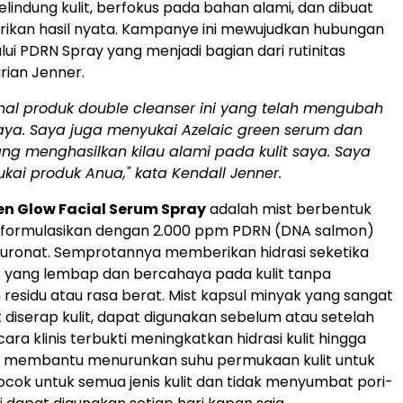
elindung kulit, berfokus pada bahan alami, dan dibuat
ikan hasil nyata. Kampanye ini mewujudkan hubungan
lui PDRN Spray yang menjadi bagian dari rutinitas
rian Jenner.
al produk double cleanser ini yang telah mengubah
 saya. Saya juga menyukai Azelaic green serum dan
ng menghasilkan kilau alami pada kulit saya. Saya
ukai
produk Anua,"
kata Kendall Jenner.
n Glow Facial Serum Spray
adalah mist berbentuk
diformulasikan dengan 2.000 ppm PDRN (DNA salmon)
luronat. Semprotannya memberikan hidrasi seketika
ir yang lembap dan bercahaya pada kulit tanpa
residu atau rasa berat. Mist kapsul minyak yang sangat
t diserap kulit, dapat digunakan sebelum atau setelah
cara klinis terbukti meningkatkan hidrasi kulit hingga
a membantu menurunkan suhu permukaan kulit untuk
cok untuk semua jenis kulit dan tidak menyumbat pori-