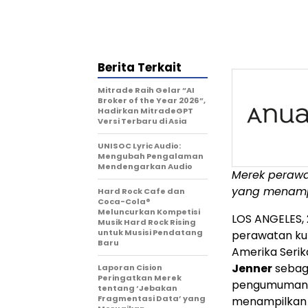
Berita Terkait
Mitrade Raih Gelar “AI
Broker of the Year 2026”,
Hadirkan MitradeGPT
Versi Terbaru di Asia
UNISOC Lyric Audio:
Mengubah Pengalaman
Mendengarkan Audio
Merek perawa
yang menam
Hard Rock Cafe dan
Coca-Cola®
Meluncurkan Kompetisi
LOS ANGELES
,
Musik Hard Rock Rising
untuk Musisi Pendatang
perawatan kul
Baru
Amerika Seri
Jenner
sebag
Laporan Cision
Peringatkan Merek
pengumuman i
tentang ‘Jebakan
Fragmentasi Data’ yang
menampilka