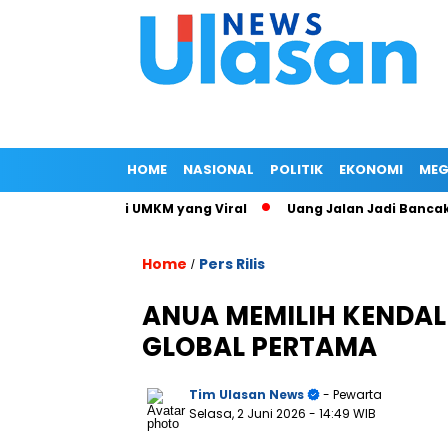
HOME
NASIONAL
POLITIK
EKONOMI
MEG
Istri Menteri UMKM yang Viral
Uang Jalan Jadi Bancakan: K
Home
Pers Rilis
/
ANUA MEMILIH KENDAL
GLOBAL PERTAMA
Tim Ulasan News
- Pewarta
Selasa, 2 Juni 2026
- 14:49 WIB