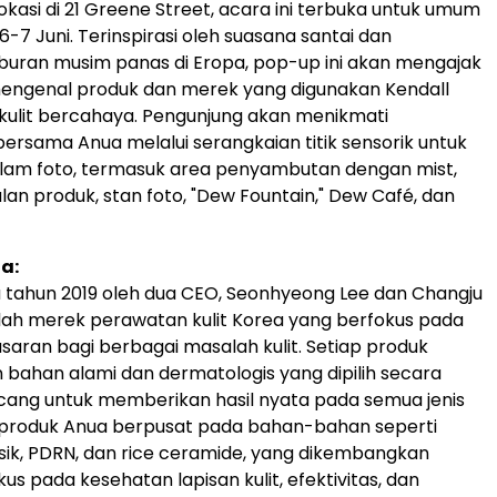
lokasi di 21 Greene Street, acara ini terbuka untuk umum
-7 Juni. Terinspirasi oleh suasana santai dan
buran musim panas di Eropa, pop-up ini akan mengajak
engenal produk dan merek yang digunakan Kendall
 kulit bercahaya. Pengunjung akan menikmati
rsama Anua melalui serangkaian titik sensorik untuk
alam foto, termasuk area penyambutan dengan mist,
an produk, stan foto, "Dew Fountain," Dew Café, dan
a:
a tahun 2019 oleh dua CEO, Seonhyeong Lee dan Changju
lah merek perawatan kulit Korea yang berfokus pada
asaran bagi berbagai masalah kulit. Setiap produk
ahan alami dan dermatologis yang dipilih secara
cang untuk memberikan hasil nyata pada semua jenis
a produk Anua berpusat pada bahan-bahan seperti
rsik, PDRN, dan rice ceramide, yang dikembangkan
s pada kesehatan lapisan kulit, efektivitas, dan