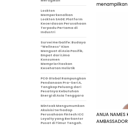
Merugikan
menampilkan 
Lockton
Memperkenalkan
Lockton SAGE: Platform
Kecerdasan Perusahaan
Terpadu Pertama di
Industri
Survei Herbalife: Budaya
“Wellness” Kian
Menguat di Asia Pasifik,
Empat dari Lima
Konsumen
Memprioritaskan
Kesehatan Holistik
PCG Global Rampungkan
Pendanaan Pra-Seri A,
Tangkap Peluang dari
Pesatnya Kebutuhan
Energi di Asia Tenggara
Mintoak Mengumumkan
Akuisisi terhadap
ANUA NAMES K
Perusahaan Fintech ICC
Loyalty yang Berkantor
AMBASSADOR
Pusat di Timur Tengah.