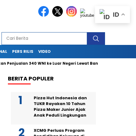
ID
NAL
PERS RILIS
VIDEO
jualan 340 WNI ke Luar Negeri Lewat Bandara Soetta
Aksi Da
BERITA POPULER
Pizza Hut Indonesia dan
TUKR Rayakan 10 Tahun
Pizza Maker Junior Ajak
Anak Peduli Lingkungan
XCMG Perluas Program