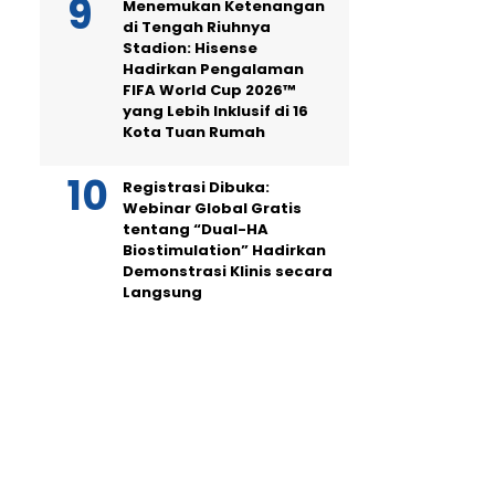
Menemukan Ketenangan
di Tengah Riuhnya
Stadion: Hisense
Hadirkan Pengalaman
FIFA World Cup 2026™
yang Lebih Inklusif di 16
Kota Tuan Rumah
Registrasi Dibuka:
Webinar Global Gratis
tentang “Dual-HA
Biostimulation” Hadirkan
Demonstrasi Klinis secara
Langsung