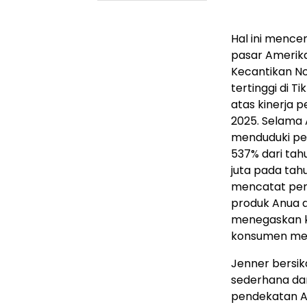
Hal ini mence
pasar Amerika
Kecantikan No
tertinggi di 
atas kinerja p
2025. Selama 
menduduki per
537% dari tah
juta pada tah
mencatat penju
produk Anua dij
menegaskan k
konsumen melal
Jenner bersik
sederhana dan 
pendekatan A