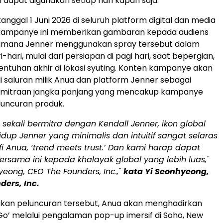
ni dapat digunakan setiap hari kapan saja.
anggal 1 Juni 2026 di seluruh platform digital dan media
l, kampanye ini memberikan gambaran kepada audiens
imana Jenner menggunakan spray tersebut dalam
ri-hari, mulai dari persiapan di pagi hari, saat bepergian,
entuhan akhir di lokasi syuting. Konten kampanye akan
i saluran milik Anua dan platform Jenner sebagai
kemitraan jangka panjang yang mencakup kampanye
luncuran produk.
sekali bermitra dengan Kendall Jenner, ikon global
hidup Jenner yang minimalis dan intuitif sangat selaras
fi Anua, ‘trend meets trust.’ Dan kami harap dapat
bersama ini kepada khalayak global yang lebih luas,"
yeong, CEO The Founders, Inc.,"
kata Yi Seonhyeong,
ders, Inc.
kan peluncuran tersebut, Anua akan menghadirkan
o’ melalui pengalaman pop-up imersif di Soho, New