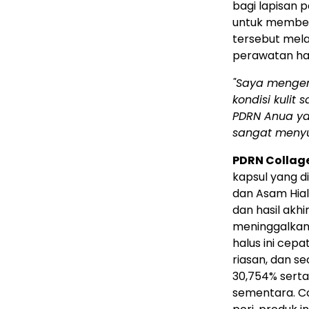
bagi lapisan p
untuk member
tersebut mela
perawatan ha
"Saya mengen
kondisi kulit
PDRN Anua ya
sangat meny
PDRN Collage
kapsul yang 
dan Asam Hia
dan hasil akh
meninggalkan 
halus ini cepa
riasan, dan se
30,754% sert
sementara. Co