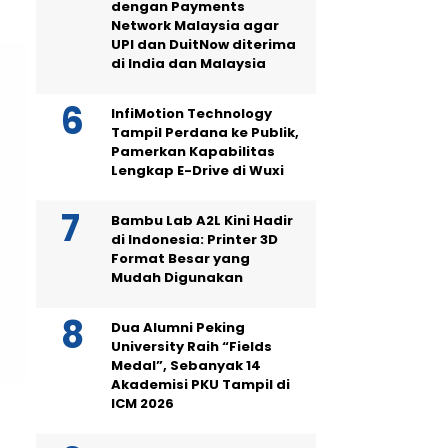
dengan Payments
Network Malaysia agar
UPI dan DuitNow diterima
di India dan Malaysia
InfiMotion Technology
Tampil Perdana ke Publik,
Pamerkan Kapabilitas
Lengkap E-Drive di Wuxi
Bambu Lab A2L Kini Hadir
di Indonesia: Printer 3D
Format Besar yang
Mudah Digunakan
Dua Alumni Peking
University Raih “Fields
Medal”, Sebanyak 14
Akademisi PKU Tampil di
ICM 2026