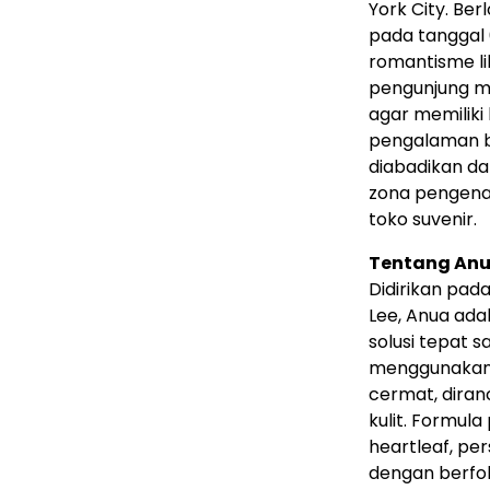
York City. Ber
pada tanggal 6
romantisme li
pengunjung m
agar memiliki
pengalaman be
diabadikan d
zona pengenal
toko suvenir.
Tentang Anu
Didirikan pad
Lee, Anua ada
solusi tepat s
menggunakan b
cermat, diran
kulit. Formul
heartleaf, pe
dengan berfoku