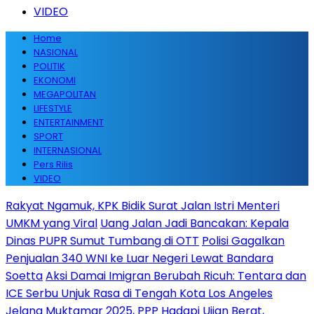
VIDEO
Home
NASIONAL
POLITIK
EKONOMI
MEGAPOLITAN
LIFESTYLE
ENTERTAINMENT
SPORT
INTERNASIONAL
Pers Rilis
VIDEO
Rakyat Ngamuk, KPK Bidik Surat Jalan Istri Menteri
UMKM yang Viral
Uang Jalan Jadi Bancakan: Kepala
Dinas PUPR Sumut Tumbang di OTT
Polisi Gagalkan
Penjualan 340 WNI ke Luar Negeri Lewat Bandara
Soetta
Aksi Damai Imigran Berubah Ricuh: Tentara dan
ICE Serbu Unjuk Rasa di Tengah Kota Los Angeles
Jelang Muktamar 2025, PPP Hadapi Ujian Berat,