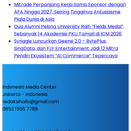
Mitrade Perpanjang Kerja Sama Sponsor dengan
AFA hingga 2027, Seiring Tingginya Antusiasme
Piala Dunia di Asia
Dua Alumni Peking University Raih “Fields Medal”,
Sebanyak 14 Akademisi PKU Tampil di ICM 2026
Synagie Luncurkan Geene 2.0 – BytePlus,
SingData, dan FLY Entertainment Jadi 12 Mitra
Pendiri Ekosistem “AI Commerce” Tepercaya
Indonesia Media Center
Jakarta - Indonesia.
redaksihallo@gmail.com
0853 1555 7788