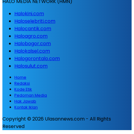
HALO MEDIA NETWORK (HMN)
Halokini.com
Haloselebriti.com
Halocantik.com
Haloagro.com
Halobogor.com
Halokalsel.com
Halogorontalo.com
Halosulut.com
Home
Redaksi
Kode Etik
Pedoman Media
Hak Jawab
Kontak Iklan
Copyright © 2026 Ulasannews.com - All Rights
Reserved