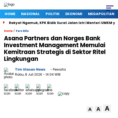
HOME
NASIONAL
POLITIK
EKONOMI
MEGAPOLITAN
Rakyat Ngamuk, KPK Bidik Surat Jalan Istri Menteri UMKM ya
/
Home
Pers Rilis
Asana Partners dan Norges Bank
Investment Management Memulai
Kemitraan Strategis di Sektor Ritel
Lingkungan
Tim Ulasan News
- Pewarta
Rabu, 8 Juli 2026
- 14:04 WIB
A
A
A