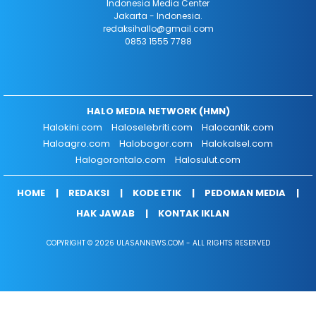
Indonesia Media Center
Jakarta - Indonesia.
redaksihallo@gmail.com
0853 1555 7788
HALO MEDIA NETWORK (HMN)
Halokini.com
Haloselebriti.com
Halocantik.com
Haloagro.com
Halobogor.com
Halokalsel.com
Halogorontalo.com
Halosulut.com
HOME
REDAKSI
KODE ETIK
PEDOMAN MEDIA
HAK JAWAB
KONTAK IKLAN
COPYRIGHT © 2026 ULASANNEWS.COM - ALL RIGHTS RESERVED