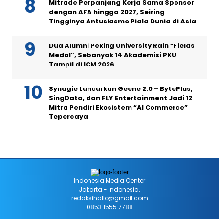
Mitrade Perpanjang Kerja Sama Sponsor
dengan AFA hingga 2027, Seiring
Tingginya Antusiasme Piala Dunia di Asia
Dua Alumni Peking University Raih “Fields
Medal”, Sebanyak 14 Akademisi PKU
Tampil di ICM 2026
Synagie Luncurkan Geene 2.0 – BytePlus,
SingData, dan FLY Entertainment Jadi 12
Mitra Pendiri Ekosistem “AI Commerce”
Tepercaya
Indonesia Media Center
Jakarta - Indonesia.
redaksihallo@gmail.com
0853 1555 7788