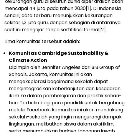
kekurangan guru di seluruh dunia diperkirakan akan
mencapai 44 juta pada tahun 2030
[1]
. Di Indonesia
sendiri, data terbaru menunjukkan kekurangan
sekitar 1,3 juta guru, dengan sebagian di antaranya
saat ini mengajar tanpa sertifikasi formal
[2]
.
Lima
komunitas tersebut adalah:
Komunitas Cambridge Sustainability &
Climate Action
Dipimpin oleh
Jennifer Angeles
dari SIS Group of
Schools,
Jakarta
, komunitas ini akan
mengeksplorasi bagaimana sekolah dapat
mengintegrasikan keberlanjutan dan kesadaran
iklim ke dalam pembelajaran dan praktik sehari-
hari. Terbuka bagi para pendidik untuk bergabung
melalui Facebook, komunitas ini akan mendukung
sekolah-sekolah yang ingin mengurangi dampak
lingkungan, melibatkan siswa dalam aksi iklim,
serta menumbuhkan budaya tanggung jawab