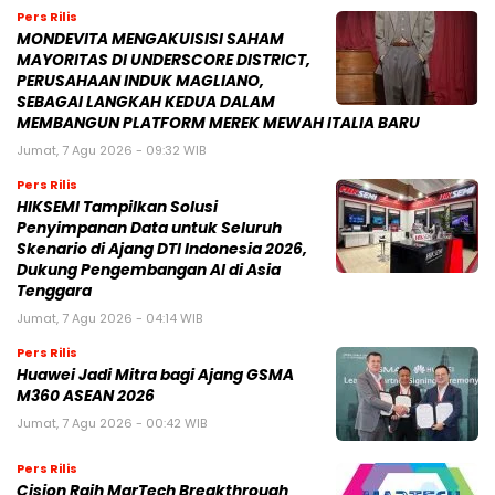
Pers Rilis
MONDEVITA MENGAKUISISI SAHAM
MAYORITAS DI UNDERSCORE DISTRICT,
PERUSAHAAN INDUK MAGLIANO,
SEBAGAI LANGKAH KEDUA DALAM
MEMBANGUN PLATFORM MEREK MEWAH ITALIA BARU
Jumat, 7 Agu 2026 - 09:32 WIB
Pers Rilis
HIKSEMI Tampilkan Solusi
Penyimpanan Data untuk Seluruh
Skenario di Ajang DTI Indonesia 2026,
Dukung Pengembangan AI di Asia
Tenggara
Jumat, 7 Agu 2026 - 04:14 WIB
Pers Rilis
Huawei Jadi Mitra bagi Ajang GSMA
M360 ASEAN 2026
Jumat, 7 Agu 2026 - 00:42 WIB
Pers Rilis
Cision Raih MarTech Breakthrough