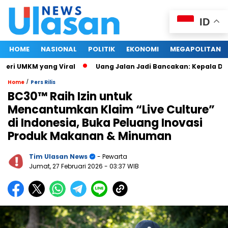
ID
HOME
NASIONAL
POLITIK
EKONOMI
MEGAPOLITAN
i UMKM yang Viral
Uang Jalan Jadi Bancakan: Kepala Dinas
/
Home
Pers Rilis
BC30™ Raih Izin untuk
Mencantumkan Klaim “Live Culture”
di Indonesia, Buka Peluang Inovasi
Produk Makanan & Minuman
Tim Ulasan News
- Pewarta
Jumat, 27 Februari 2026
- 03:37 WIB