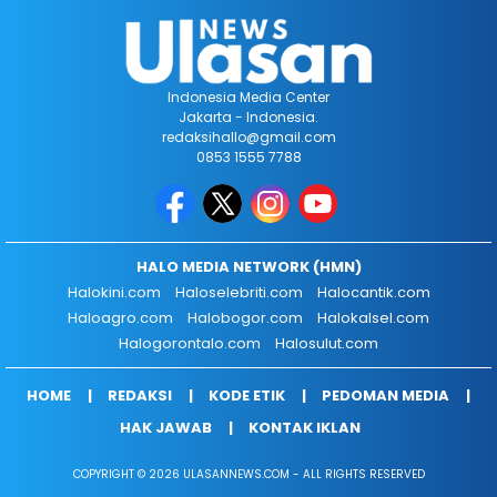
Indonesia Media Center
Jakarta - Indonesia.
redaksihallo@gmail.com
0853 1555 7788
HALO MEDIA NETWORK (HMN)
Halokini.com
Haloselebriti.com
Halocantik.com
Haloagro.com
Halobogor.com
Halokalsel.com
Halogorontalo.com
Halosulut.com
HOME
REDAKSI
KODE ETIK
PEDOMAN MEDIA
HAK JAWAB
KONTAK IKLAN
COPYRIGHT © 2026 ULASANNEWS.COM - ALL RIGHTS RESERVED