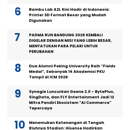
Bambu Lab A2L Kini Hadir di Indonesia:
Printer 3D Format Besar yang Mudah
Digunakan
PADMA RUN BANDUNG 2026 KEMBALI
DIGELAR DENGAN MISI YANG LEBIH BESAR,
MENYATUKAN PARA PELARI UNTUK
PERUBAHAN
Dua Alumni Peking University Raih “Fields
Medal”, Sebanyak 14 Akademisi PKU
Tampil di ICM 2026
Synagie Luncurkan Geene 2.0 – BytePlus,
SingData, dan FLY Entertainment Jadi 12
Mitra Pendiri Ekosistem “AI Commerce”
Tepercaya
Menemukan Ketenangan di Tengah
Riuhnya Stadion: Hisense Hadirkan