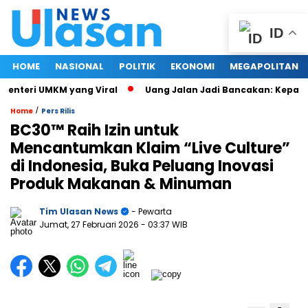
ID
HOME
NASIONAL
POLITIK
EKONOMI
MEGAPOLITAN
nteri UMKM yang Viral
Uang Jalan Jadi Bancakan: Kepala D
/
Home
Pers Rilis
BC30™ Raih Izin untuk
Mencantumkan Klaim “Live Culture”
di Indonesia, Buka Peluang Inovasi
Produk Makanan & Minuman
Tim Ulasan News
- Pewarta
Jumat, 27 Februari 2026
- 03:37 WIB