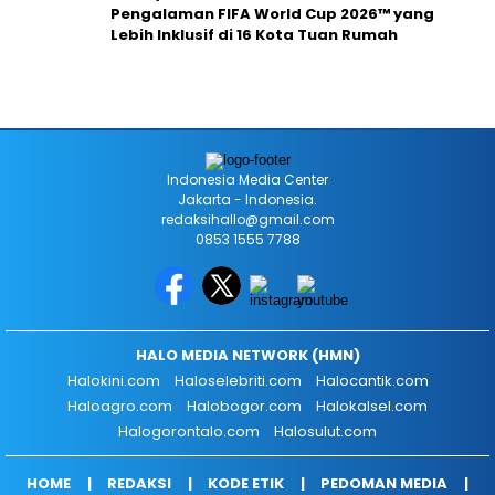
Pengalaman FIFA World Cup 2026™ yang
Lebih Inklusif di 16 Kota Tuan Rumah
Indonesia Media Center
Jakarta - Indonesia.
redaksihallo@gmail.com
0853 1555 7788
HALO MEDIA NETWORK (HMN)
Halokini.com
Haloselebriti.com
Halocantik.com
Haloagro.com
Halobogor.com
Halokalsel.com
Halogorontalo.com
Halosulut.com
HOME
REDAKSI
KODE ETIK
PEDOMAN MEDIA