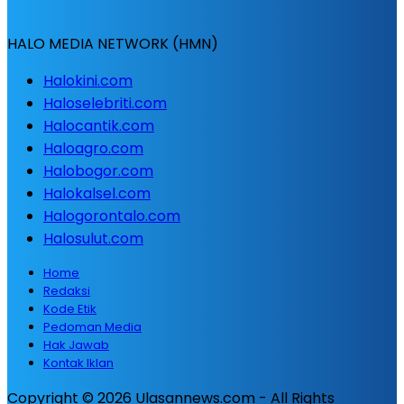
HALO MEDIA NETWORK (HMN)
Halokini.com
Haloselebriti.com
Halocantik.com
Haloagro.com
Halobogor.com
Halokalsel.com
Halogorontalo.com
Halosulut.com
Home
Redaksi
Kode Etik
Pedoman Media
Hak Jawab
Kontak Iklan
Copyright © 2026 Ulasannews.com - All Rights