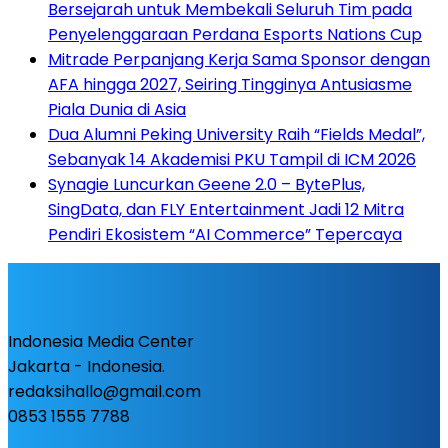
Bersejarah untuk Membekali Seluruh Tim pada
Penyelenggaraan Perdana Esports Nations Cup
Mitrade Perpanjang Kerja Sama Sponsor dengan
AFA hingga 2027, Seiring Tingginya Antusiasme
Piala Dunia di Asia
Dua Alumni Peking University Raih “Fields Medal”,
Sebanyak 14 Akademisi PKU Tampil di ICM 2026
Synagie Luncurkan Geene 2.0 – BytePlus,
SingData, dan FLY Entertainment Jadi 12 Mitra
Pendiri Ekosistem “AI Commerce” Tepercaya
Indonesia Media Center
Jakarta - Indonesia.
redaksihallo@gmail.com
0853 1555 7788