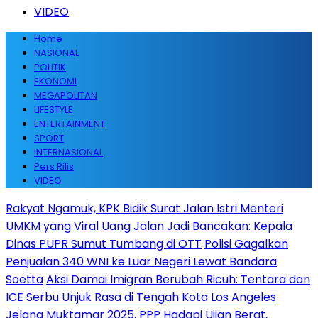
VIDEO
Home
NASIONAL
POLITIK
EKONOMI
MEGAPOLITAN
LIFESTYLE
ENTERTAINMENT
SPORT
INTERNASIONAL
Pers Rilis
VIDEO
Rakyat Ngamuk, KPK Bidik Surat Jalan Istri Menteri
UMKM yang Viral
Uang Jalan Jadi Bancakan: Kepala
Dinas PUPR Sumut Tumbang di OTT
Polisi Gagalkan
Penjualan 340 WNI ke Luar Negeri Lewat Bandara
Soetta
Aksi Damai Imigran Berubah Ricuh: Tentara dan
ICE Serbu Unjuk Rasa di Tengah Kota Los Angeles
Jelang Muktamar 2025, PPP Hadapi Ujian Berat,