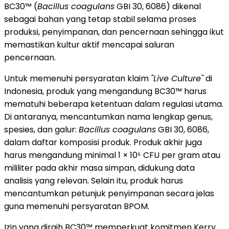
BC30™ (
Bacillus coagulans
GBI 30, 6086) dikenal
sebagai bahan yang tetap stabil selama proses
produksi, penyimpanan, dan pencernaan sehingga ikut
memastikan kultur aktif mencapai saluran
pencernaan.
Untuk memenuhi persyaratan klaim
"Live Culture"
di
Indonesia, produk yang mengandung BC30™ harus
mematuhi beberapa ketentuan dalam regulasi utama.
Di antaranya, mencantumkan nama lengkap genus,
spesies, dan galur:
Bacillus coagulans
GBI 30, 6086,
dalam daftar komposisi produk. Produk akhir juga
harus mengandung minimal 1 × 10⁶ CFU per gram atau
mililiter pada akhir masa simpan, didukung data
analisis yang relevan. Selain itu, produk harus
mencantumkan petunjuk penyimpanan secara jelas
guna memenuhi persyaratan BPOM.
Izin yang diraih BC30™ memperkuat komitmen Kerry