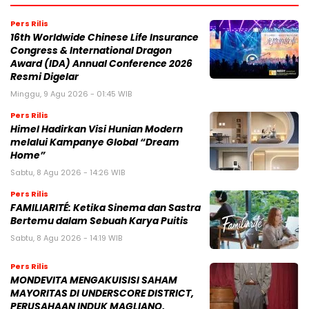
Pers Rilis
16th Worldwide Chinese Life Insurance
Congress & International Dragon
Award (IDA) Annual Conference 2026
Resmi Digelar
Minggu, 9 Agu 2026 - 01:45 WIB
Pers Rilis
Himel Hadirkan Visi Hunian Modern
melalui Kampanye Global “Dream
Home”
Sabtu, 8 Agu 2026 - 14:26 WIB
Pers Rilis
FAMILIARITÉ: Ketika Sinema dan Sastra
Bertemu dalam Sebuah Karya Puitis
Sabtu, 8 Agu 2026 - 14:19 WIB
Pers Rilis
MONDEVITA MENGAKUISISI SAHAM
MAYORITAS DI UNDERSCORE DISTRICT,
PERUSAHAAN INDUK MAGLIANO,