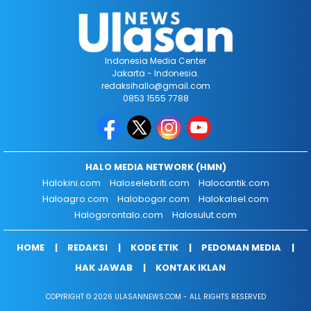
Indonesia Media Center
Jakarta - Indonesia.
redaksihallo@gmail.com
0853 1555 7788
HALO MEDIA NETWORK (HMN)
Halokini.com
Haloselebriti.com
Halocantik.com
Haloagro.com
Halobogor.com
Halokalsel.com
Halogorontalo.com
Halosulut.com
HOME
REDAKSI
KODE ETIK
PEDOMAN MEDIA
HAK JAWAB
KONTAK IKLAN
COPYRIGHT © 2026 ULASANNEWS.COM - ALL RIGHTS RESERVED