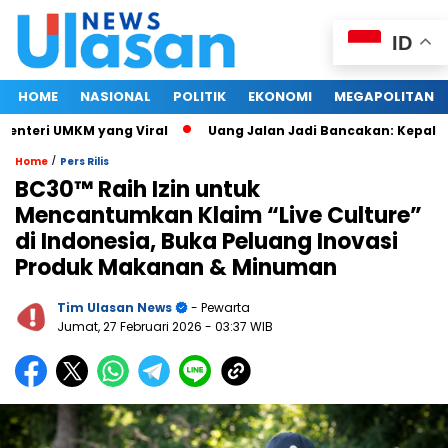
ID
HOME
NASIONAL
POLITIK
EKONOMI
MEGAPOLITAN
teri UMKM yang Viral
Uang Jalan Jadi Bancakan: Kepala Din
/
Home
Pers Rilis
BC30™ Raih Izin untuk
Mencantumkan Klaim “Live Culture”
di Indonesia, Buka Peluang Inovasi
Produk Makanan & Minuman
Tim Ulasan News
- Pewarta
Jumat, 27 Februari 2026
- 03:37 WIB