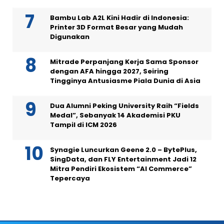
Bambu Lab A2L Kini Hadir di Indonesia:
Printer 3D Format Besar yang Mudah
Digunakan
Mitrade Perpanjang Kerja Sama Sponsor
dengan AFA hingga 2027, Seiring
Tingginya Antusiasme Piala Dunia di Asia
Dua Alumni Peking University Raih “Fields
Medal”, Sebanyak 14 Akademisi PKU
Tampil di ICM 2026
Synagie Luncurkan Geene 2.0 – BytePlus,
SingData, dan FLY Entertainment Jadi 12
Mitra Pendiri Ekosistem “AI Commerce”
Tepercaya