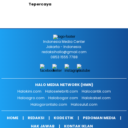
Tepercaya
Indonesia Media Center
Jakarta - Indonesia.
redaksihallo@gmail.com
0853 1555 7788
HALO MEDIA NETWORK (HMN)
Halokini.com
Haloselebriti.com
Halocantik.com
Haloagro.com
Halobogor.com
Halokalsel.com
Halogorontalo.com
Halosulut.com
HOME
REDAKSI
KODE ETIK
PEDOMAN MEDIA
HAK JAWAB
KONTAK IKLAN