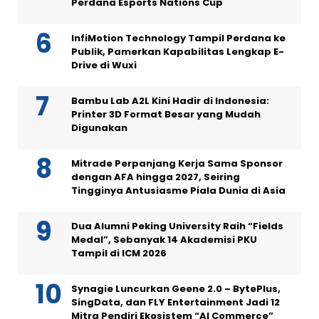
Perdana Esports Nations Cup
InfiMotion Technology Tampil Perdana ke
Publik, Pamerkan Kapabilitas Lengkap E-
Drive di Wuxi
Bambu Lab A2L Kini Hadir di Indonesia:
Printer 3D Format Besar yang Mudah
Digunakan
Mitrade Perpanjang Kerja Sama Sponsor
dengan AFA hingga 2027, Seiring
Tingginya Antusiasme Piala Dunia di Asia
Dua Alumni Peking University Raih “Fields
Medal”, Sebanyak 14 Akademisi PKU
Tampil di ICM 2026
Synagie Luncurkan Geene 2.0 – BytePlus,
SingData, dan FLY Entertainment Jadi 12
Mitra Pendiri Ekosistem “AI Commerce”