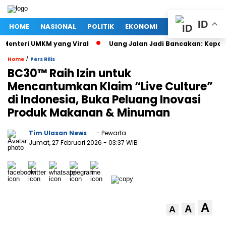
ID
HOME
NASIONAL
POLITIK
EKONOMI
MEGAPOLITAN
enteri UMKM yang Viral
Uang Jalan Jadi Bancakan: Kepala D
/
Home
Pers Rilis
BC30™ Raih Izin untuk
Mencantumkan Klaim “Live Culture”
di Indonesia, Buka Peluang Inovasi
Produk Makanan & Minuman
Tim Ulasan News
- Pewarta
Jumat, 27 Februari 2026
- 03:37 WIB
A
A
A