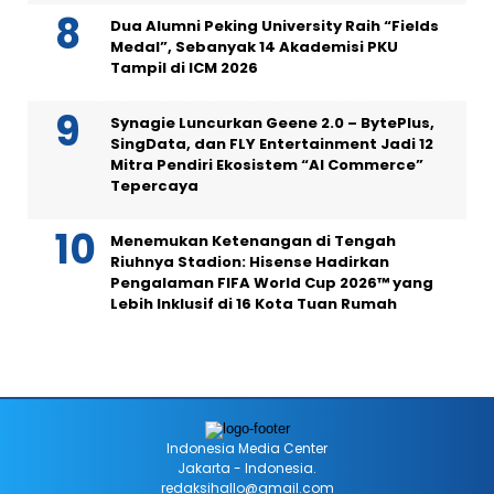
Dua Alumni Peking University Raih “Fields
Medal”, Sebanyak 14 Akademisi PKU
Tampil di ICM 2026
Synagie Luncurkan Geene 2.0 – BytePlus,
SingData, dan FLY Entertainment Jadi 12
Mitra Pendiri Ekosistem “AI Commerce”
Tepercaya
Menemukan Ketenangan di Tengah
Riuhnya Stadion: Hisense Hadirkan
Pengalaman FIFA World Cup 2026™ yang
Lebih Inklusif di 16 Kota Tuan Rumah
Indonesia Media Center
Jakarta - Indonesia.
redaksihallo@gmail.com