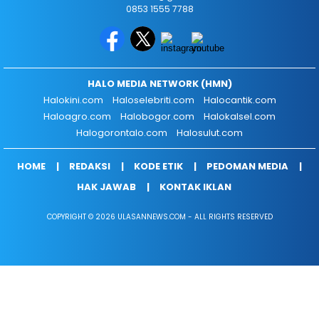
0853 1555 7788
HALO MEDIA NETWORK (HMN)
Halokini.com
Haloselebriti.com
Halocantik.com
Haloagro.com
Halobogor.com
Halokalsel.com
Halogorontalo.com
Halosulut.com
HOME
REDAKSI
KODE ETIK
PEDOMAN MEDIA
HAK JAWAB
KONTAK IKLAN
COPYRIGHT © 2026 ULASANNEWS.COM - ALL RIGHTS RESERVED