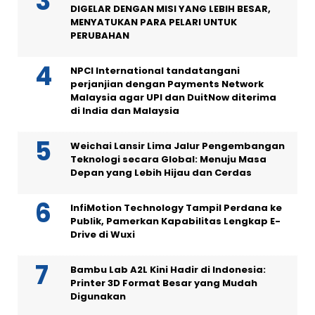
DIGELAR DENGAN MISI YANG LEBIH BESAR,
MENYATUKAN PARA PELARI UNTUK
PERUBAHAN
NPCI International tandatangani
perjanjian dengan Payments Network
Malaysia agar UPI dan DuitNow diterima
di India dan Malaysia
Weichai Lansir Lima Jalur Pengembangan
Teknologi secara Global: Menuju Masa
Depan yang Lebih Hijau dan Cerdas
InfiMotion Technology Tampil Perdana ke
Publik, Pamerkan Kapabilitas Lengkap E-
Drive di Wuxi
Bambu Lab A2L Kini Hadir di Indonesia:
Printer 3D Format Besar yang Mudah
Digunakan