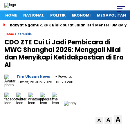
HOME
NASIONAL
POLITIK
EKONOMI
MEGAPOLITAN
Rakyat Ngamuk, KPK Bidik Surat Jalan Istri Menteri UMKM ya
/
Home
Pers Rilis
CDO ZTE Cui Li Jadi Pembicara di
MWC Shanghai 2026: Menggali Nilai
dan Menyikapi Ketidakpastian di Era
AI
Tim Ulasan News
- Pewarta
Jumat, 26 Juni 2026
- 08:20 WIB
A
A
A