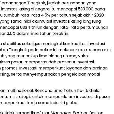
Perdagangan Tiongkok, jumlah perusahaan yang
vestasi asing di negara itu mencapai 533.000 pada
au tumbuh rata-rata 4,5% per tahun sejak akhir 2020.
ang sama, nilai akumulasi investasi asing langsung
mencapai US$4 triliun dengan rata-rata pertumbuhan
ar 3,6% dalam lima tahun terakhir.
stabilitas sekaligus meningkatkan kualitas investasi
ntah Tiongkok pada pekan ini meluncurkan rencana aksi
gkah yang mencakup lima bidang utama, yakni
kses pasar, mempermudah prosedur investasi,
 promosi investasi, memperkuat layanan dan jaminan
r asing, serta menyempurnakan pengelolaan modal
an multinasional, Rencana Lima Tahun Ke-15 dinilai
ntum strategis untuk memperdalam investasi di pasar
memperkuat kerja sama industri global.
k tidak tergantikan," ujar
Managing Partner
, Boston