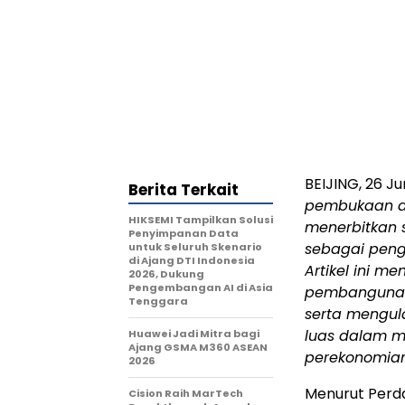
BEIJING
,
26 Ju
Berita Terkait
pembukaan aj
HIKSEMI Tampilkan Solusi
menerbitkan s
Penyimpanan Data
sebagai peng
untuk Seluruh Skenario
di Ajang DTI Indonesia
Artikel ini m
2026, Dukung
Pengembangan AI di Asia
pembangunan b
Tenggara
serta mengula
luas dalam m
Huawei Jadi Mitra bagi
Ajang GSMA M360 ASEAN
perekonomian
2026
Menurut Perda
Cision Raih MarTech