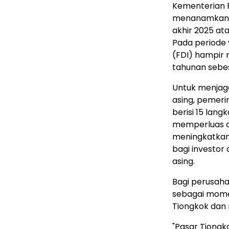
Kementerian 
menanamkan in
akhir 2025 at
Pada periode y
(FDI) hampir 
tahunan sebes
Untuk menjaga 
asing, pemeri
berisi 15 lan
memperluas a
meningkatkan
bagi investo
asing.
Bagi perusaha
sebagai mome
Tiongkok dan 
"Pasar Tiongko