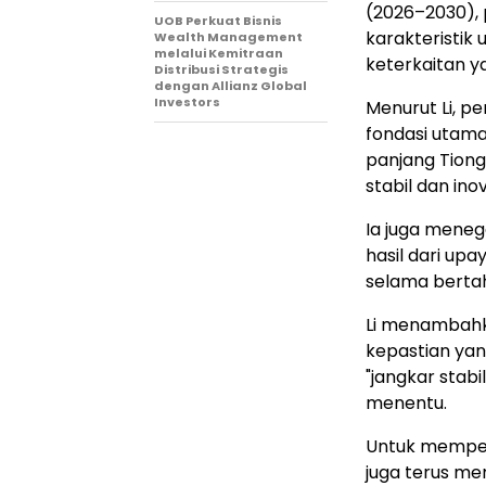
(2026–2030),
UOB Perkuat Bisnis
karakteristik u
Wealth Management
melalui Kemitraan
keterkaitan y
Distribusi Strategis
dengan Allianz Global
Investors
Menurut Li, p
fondasi utam
panjang Tiong
stabil dan in
Ia juga mene
hasil dari up
selama bertah
Li menambahka
kepastian yan
"jangkar stabi
menentu.
Untuk memper
juga terus me