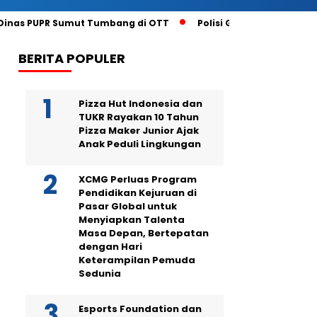
 Dinas PUPR Sumut Tumbang di OTT
Polisi Gagalkan Penjual
BERITA POPULER
Pizza Hut Indonesia dan
TUKR Rayakan 10 Tahun
Pizza Maker Junior Ajak
Anak Peduli Lingkungan
XCMG Perluas Program
Pendidikan Kejuruan di
Pasar Global untuk
Menyiapkan Talenta
Masa Depan, Bertepatan
dengan Hari
Keterampilan Pemuda
Sedunia
Esports Foundation dan