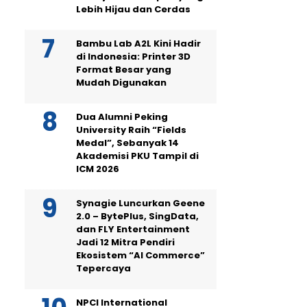
Lebih Hijau dan Cerdas
Bambu Lab A2L Kini Hadir
di Indonesia: Printer 3D
Format Besar yang
Mudah Digunakan
Dua Alumni Peking
University Raih “Fields
Medal”, Sebanyak 14
Akademisi PKU Tampil di
ICM 2026
Synagie Luncurkan Geene
2.0 – BytePlus, SingData,
dan FLY Entertainment
Jadi 12 Mitra Pendiri
Ekosistem “AI Commerce”
Tepercaya
NPCI International