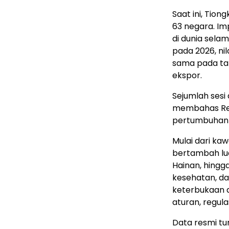
Saat ini, Tion
63 negara. Im
di dunia sela
pada 2026, ni
sama pada ta
ekspor.
Sejumlah sesi
membahas Ren
pertumbuhan y
Mulai dari k
bertambah lu
Hainan, hingg
kesehatan, da
keterbukaan 
aturan, regula
Data resmi tu