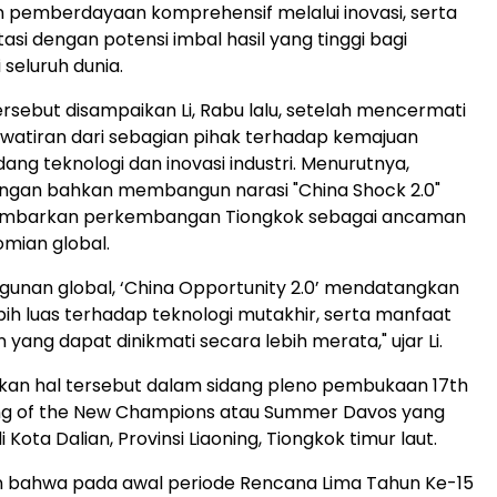
 pemberdayaan komprehensif melalui inovasi, serta
asi dengan potensi imbal hasil yang tinggi bagi
seluruh dunia.
rsebut disampaikan Li, Rabu lalu, setelah mencermati
watiran dari sebagian pihak terhadap kemajuan
dang teknologi dan inovasi industri. Menurutnya,
angan bahkan membangun narasi "China Shock 2.0"
mbarkan perkembangan Tiongkok sebagai ancaman
mian global.
unan global, ‘China Opportunity 2.0’ mendatangkan
bih luas terhadap teknologi mutakhir, serta manfaat
ang dapat dinikmati secara lebih merata," ujar Li.
kan hal tersebut dalam sidang pleno pembukaan 17th
ng of the New Champions atau Summer Davos yang
 Kota Dalian, Provinsi Liaoning, Tiongkok timur laut.
an bahwa pada awal periode Rencana Lima Tahun Ke-15