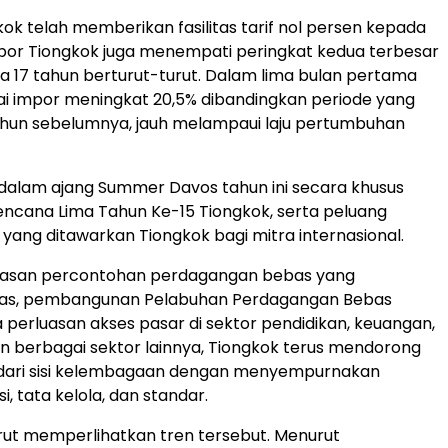
gkok telah memberikan fasilitas tarif nol persen kepada
por Tiongkok juga menempati peringkat kedua terbesar
ma 17 tahun berturut-turut. Dalam lima bulan pertama
lai impor meningkat 20,5% dibandingkan periode yang
hun sebelumnya, jauh melampaui laju pertumbuhan
 dalam ajang Summer Davos tahun ini secara khusus
cana Lima Tahun Ke-15 Tiongkok, serta peluang
ang ditawarkan Tiongkok bagi mitra internasional.
awasan percontohan perdagangan bebas yang
as, pembangunan Pelabuhan Perdagangan Bebas
a perluasan akses pasar di sektor pendidikan, keuangan,
n berbagai sektor lainnya, Tiongkok terus mendorong
dari sisi kelembagaan dengan menyempurnakan
si, tata kelola, dan standar.
rut memperlihatkan tren tersebut. Menurut