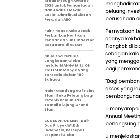
Breakthrough Awards
menghadirkan
2026 untuk Pemantauan
dan Analisis Media
peluang invest
Sosial, Distribusi Siaran
perusahaan di 
Pers, dan AEO
Pernyataan te
Fair Finance Asia Desak
Perbankan Hentikan
adanya kekha
Pendanaan untuk Sektor
Batu Bara di ASEAN
Tiongkok di bi
sebagian kal
Shueisha Perluas
yang mengga
Jangkauan Global
melalui MANGA MILLION,
bagi perekono
Platform Manga yang
Tersedia dalam 100
Bahasa
"Bagi pembang
akses yang le
Haier Gandeng AO 1 Point
pembangunan y
Slam, Buka Peluang bagi
Petenis Komunitas
Tampil di Ajang Grand
Li menyampai
Slam
Annual Meeti
SUS ENVIRONMENT Raih
berlangsung di
Dua Proyek WtE di
Indonesia, Percepat
Ekspansi Global
Li menjelask