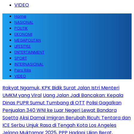
VIDEO
Home
NASIONAL
POLITIK
EKONOMI
MEGAPOLITAN
LIFESTYLE
ENTERTAINMENT
SPORT
INTERNASIONAL
Pers Rilis
VIDEO
Rakyat Ngamuk, KPK Bidik Surat Jalan Istri Menteri
UMKM yang Viral
Uang Jalan Jadi Bancakan: Kepala
Dinas PUPR Sumut Tumbang di OTT
Polisi Gagalkan
Penjualan 340 WNI ke Luar Negeri Lewat Bandara
Soetta
Aksi Damai Imigran Berubah Ricuh: Tentara dan
ICE Serbu Unjuk Rasa di Tengah Kota Los Angeles
Jelang Muktamar 2025, PPP Hadapi Ujian Berat,