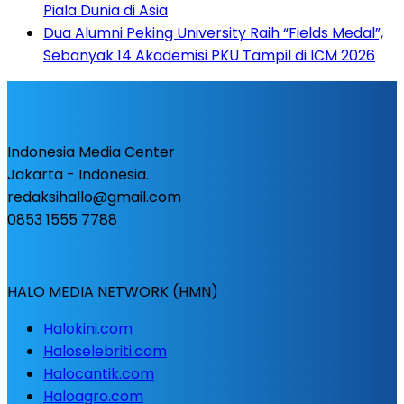
Piala Dunia di Asia
Dua Alumni Peking University Raih “Fields Medal”,
Sebanyak 14 Akademisi PKU Tampil di ICM 2026
Indonesia Media Center
Jakarta - Indonesia.
redaksihallo@gmail.com
0853 1555 7788
HALO MEDIA NETWORK (HMN)
Halokini.com
Haloselebriti.com
Halocantik.com
Haloagro.com