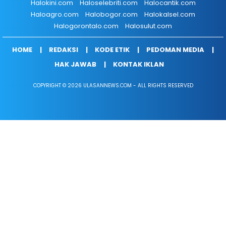
Halokini.com
Haloselebriti.com
Halocantik.com
Haloagro.com
Halobogor.com
Halokalsel.com
Halogorontalo.com
Halosulut.com
HOME
REDAKSI
KODE ETIK
PEDOMAN MEDIA
HAK JAWAB
KONTAK IKLAN
COPYRIGHT © 2026 ULASANNEWS.COM - ALL RIGHTS RESERVED