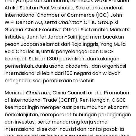
menyampaikan sambutan, termasuk Wakil Presiden
Afrika Selatan Paul Mashatile, Sekretaris Jenderal
International Chamber of Commerce (ICC) John
W.H. Denton AO, serta
Chairman
CITIC Group Xi
Guohua. Chief Executive Officer Sustainable Markets
Initiative, Jennifer Jordan-Saifi, juga membacakan
pesan ucapan selamat dari Raja Inggris, Yang Mulia
Raja Charles III, untuk penyelenggaraan CISCE
keempat. Sekitar 1.300 perwakilan dari kalangan
pemerintah, dunia usaha, akademisi, dan organisasi
internasional di lebih dari 100 negara dan wilayah
menghadiri sesi pembukaan tersebut.
Menurut
Chairman
, China Council for the Promotion
of International Trade (CCPIT), Ren Hongbin, CISCE
keempat ingin memperkuat pertumbuhan ekonomi
berkelanjutan, mempererat hubungan perdagangan
dan investasi, serta mendorong kerja sama
internasional di sektor industri dan rantai pasok. Ia