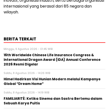
inovatif, organisasi industri, serta berbagai organisasi
internasional yang berasal dari 85 negara dan
wilayah.
BERITA TERKAIT
Minggu, 9 Agustus 2026 - 01:45 WIB
16th Worldwide Chinese Life Insurance Congress &
International Dragon Award (IDA) Annual Conference
2026 Resmi Digelar
Sabtu, 8 Agustus 2026 - 14:26 WIB
Himel Hadirkan Visi Hunian Modern melalui Kampanye
Global “Dream Home”
Sabtu, 8 Agustus 2026 - 14:19 WIB
FAMILIARITÉ: Ketika Sinema dan Sastra Bertemu dalam
Sebuah Karya Puitis