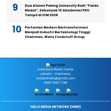
Dua Alumni Peking University Raih “Fields
Medal”, Sebanyak 14 Akademisi PKU
Tampil di ICM 2026
Pertanian Modern Bertransformasi
Menjadi Industri Berteknologi Tinggi:
Chairman, Wens Foodstuff Group
Indonesia Media Center
Jakarta - Indonesia.
redaksihallo@gmail.com
0853 1555 7788
HALO MEDIA NETWORK (HMN)