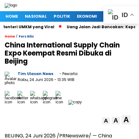
ID
HOME
NASIONAL
POLITIK
EKONOMI
MEGAPOLITAN
enteri UMKM yang Viral
Uang Jalan Jadi Bancakan: Kepala D
/
Home
Pers Rilis
China International Supply Chain
Expo Keempat Resmi Dibuka di
Beijing
Tim Ulasan News
- Pewarta
Rabu, 24 Juni 2026
- 13:35 WIB
A
A
A
BEIJING, 24 Juni 2026 /PRNewswire/ — China