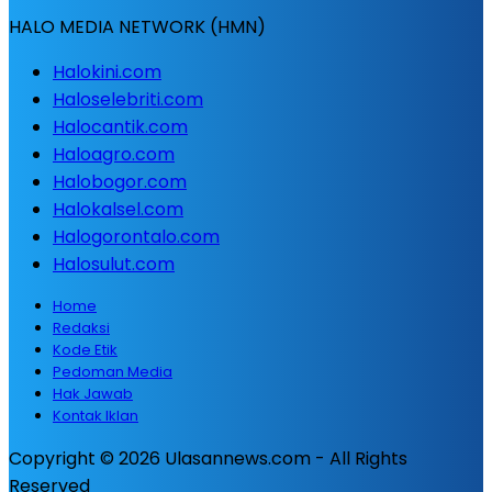
HALO MEDIA NETWORK (HMN)
Halokini.com
Haloselebriti.com
Halocantik.com
Haloagro.com
Halobogor.com
Halokalsel.com
Halogorontalo.com
Halosulut.com
Home
Redaksi
Kode Etik
Pedoman Media
Hak Jawab
Kontak Iklan
Copyright © 2026 Ulasannews.com - All Rights
Reserved