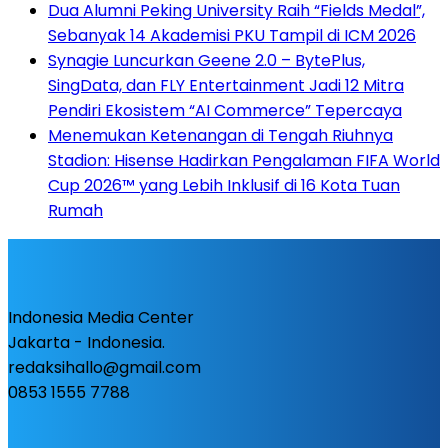
Dua Alumni Peking University Raih “Fields Medal”,
Sebanyak 14 Akademisi PKU Tampil di ICM 2026
Synagie Luncurkan Geene 2.0 – BytePlus,
SingData, dan FLY Entertainment Jadi 12 Mitra
Pendiri Ekosistem “AI Commerce” Tepercaya
Menemukan Ketenangan di Tengah Riuhnya
Stadion: Hisense Hadirkan Pengalaman FIFA World
Cup 2026™ yang Lebih Inklusif di 16 Kota Tuan
Rumah
Indonesia Media Center
Jakarta - Indonesia.
redaksihallo@gmail.com
0853 1555 7788