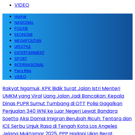
VIDEO
Home
NASIONAL
POLITIK
EKONOMI
MEGAPOLITAN
LIFESTYLE
ENTERTAINMENT
SPORT
INTERNASIONAL
Pers Rilis
VIDEO
Rakyat Ngamuk, KPK Bidik Surat Jalan Istri Menteri
UMKM yang Viral
Uang Jalan Jadi Bancakan: Kepala
Dinas PUPR Sumut Tumbang di OTT
Polisi Gagalkan
Penjualan 340 WNI ke Luar Negeri Lewat Bandara
Soetta
Aksi Damai Imigran Berubah Ricuh: Tentara dan
ICE Serbu Unjuk Rasa di Tengah Kota Los Angeles
Jelang Muktamar 2025, PPP Hadapi Ujian Berat,