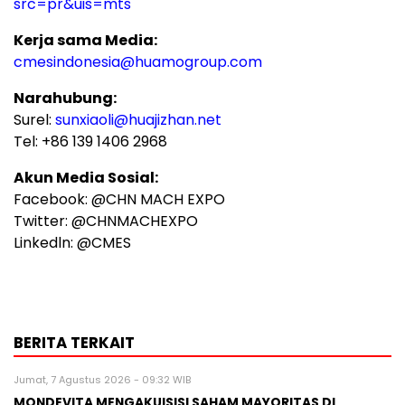
src=pr&uis=mts
Kerja sama Media:
cmesindonesia@huamogroup.com
Narahubung:
Surel:
sunxiaoli@huajizhan.net
Tel: +86 139 1406 2968
Akun Media Sosial:
Facebook: @CHN MACH EXPO
Twitter: @CHNMACHEXPO
Linkedln: @CMES
BERITA TERKAIT
Jumat, 7 Agustus 2026 - 09:32 WIB
MONDEVITA MENGAKUISISI SAHAM MAYORITAS DI