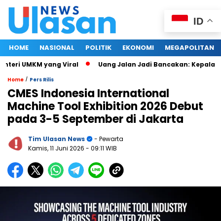
ID
HOME
NASIONAL
POLITIK
EKONOMI
MEGAPOLITAN
eri UMKM yang Viral
Uang Jalan Jadi Bancakan: Kepala Din
/
Home
Pers Rilis
CMES Indonesia International
Machine Tool Exhibition 2026 Debut
pada 3-5 September di Jakarta
Tim Ulasan News
- Pewarta
Kamis, 11 Juni 2026
- 09:11 WIB