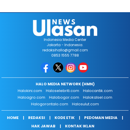
Indonesia Media Center
Jakarta - Indonesia.
redaksihallo@gmail.com
0853 1555 7788
HALO MEDIA NETWORK (HMN)
Halokini.com
Haloselebriti.com
Halocantik.com
Haloagro.com
Halobogor.com
Halokalsel.com
Halogorontalo.com
Halosulut.com
HOME
REDAKSI
KODE ETIK
PEDOMAN MEDIA
HAK JAWAB
KONTAK IKLAN