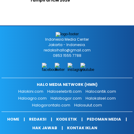
Tampil di ICM 2026
Indonesia Media Center
Jakarta - Indonesia.
redaksihallo@gmail.com
0853 1555 7788
HALO MEDIA NETWORK (HMN)
Halokini.com
Haloselebriti.com
Halocantik.com
Haloagro.com
Halobogor.com
Halokalsel.com
Halogorontalo.com
Halosulut.com
HOME
REDAKSI
KODE ETIK
PEDOMAN MEDIA
HAK JAWAB
KONTAK IKLAN