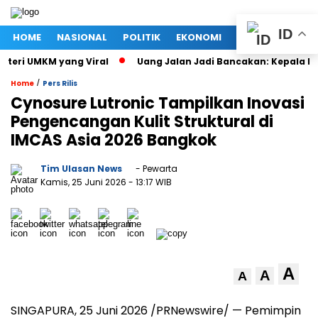
ID
HOME
NASIONAL
POLITIK
EKONOMI
MEGAPOLITAN
i UMKM yang Viral
Uang Jalan Jadi Bancakan: Kepala Dinas
/
Home
Pers Rilis
Cynosure Lutronic Tampilkan Inovasi
Pengencangan Kulit Struktural di
IMCAS Asia 2026 Bangkok
Tim Ulasan News
- Pewarta
Kamis, 25 Juni 2026
- 13:17 WIB
A
A
A
SINGAPURA, 25 Juni 2026 /PRNewswire/ — Pemimpin