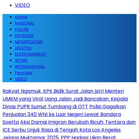
VIDEO
Home
NASIONAL
POLITIK
EKONOMI
MEGAPOLITAN
LIFESTYLE
ENTERTAINMENT
SPORT
INTERNASIONAL
Pers Rilis
VIDEO
Rakyat Ngamuk, KPK Bidik Surat Jalan Istri Menteri
UMKM yang Viral
Uang Jalan Jadi Bancakan: Kepala
Dinas PUPR Sumut Tumbang di OTT
Polisi Gagalkan
Penjualan 340 WNI ke Luar Negeri Lewat Bandara
Soetta
Aksi Damai Imigran Berubah Ricuh: Tentara dan
ICE Serbu Unjuk Rasa di Tengah Kota Los Angeles
Jelang Muktamar 2025, PPP Hadapi Ujian Berat,