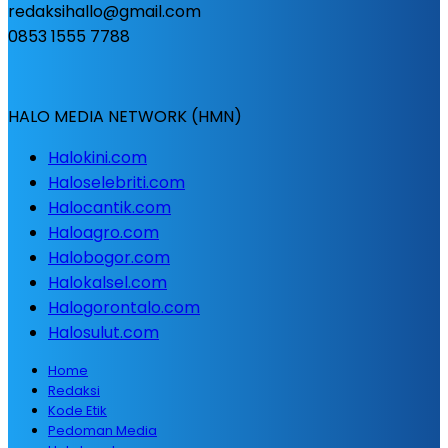
redaksihallo@gmail.com
0853 1555 7788
HALO MEDIA NETWORK (HMN)
Halokini.com
Haloselebriti.com
Halocantik.com
Haloagro.com
Halobogor.com
Halokalsel.com
Halogorontalo.com
Halosulut.com
Home
Redaksi
Kode Etik
Pedoman Media