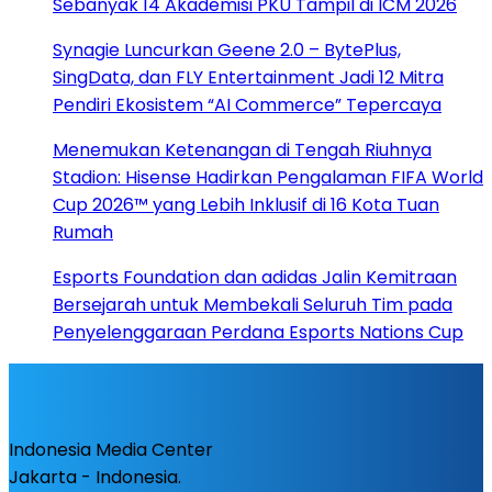
Sebanyak 14 Akademisi PKU Tampil di ICM 2026
Synagie Luncurkan Geene 2.0 – BytePlus,
SingData, dan FLY Entertainment Jadi 12 Mitra
Pendiri Ekosistem “AI Commerce” Tepercaya
Menemukan Ketenangan di Tengah Riuhnya
Stadion: Hisense Hadirkan Pengalaman FIFA World
Cup 2026™ yang Lebih Inklusif di 16 Kota Tuan
Rumah
Esports Foundation dan adidas Jalin Kemitraan
Bersejarah untuk Membekali Seluruh Tim pada
Penyelenggaraan Perdana Esports Nations Cup
Indonesia Media Center
Jakarta - Indonesia.