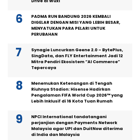
Drive di Wuxi
PADMA RUN BANDUNG 2026 KEMBALI
DIGELAR DENGAN MISI YANG LEBIH BESAR,
MENYATUKAN PARA PELARI UNTUK
PERUBAHAN
Synagie Luncurkan Geene 2.0 – BytePlus,
SingData, dan FLY Entertainment Jadi 12
Mitra Pendiri Ekosistem “AI Commerce”
Tepercaya
Menemukan Ketenangan di Tengah
Riuhnya Stadion: Hisense Hadirkan
Pengalaman FIFA World Cup 2026™ yang
Lebih Inklusif di 16 Kota Tuan Rumah
NPCI International tandatangani
perjanjian dengan Payments Network
Malaysia agar UPI dan DuitNow diterima
di India dan Malaysia