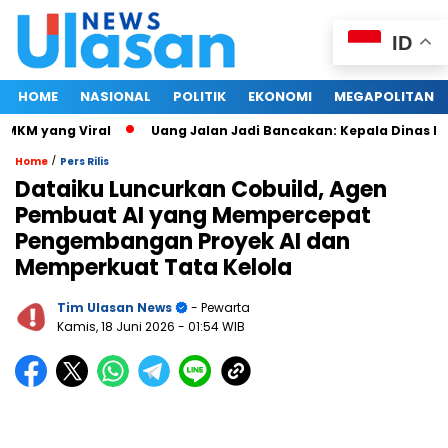
ID
HOME
NASIONAL
POLITIK
EKONOMI
MEGAPOLITAN
M yang Viral
Uang Jalan Jadi Bancakan: Kepala Dinas PUP
/
Home
Pers Rilis
Dataiku Luncurkan Cobuild, Agen
Pembuat AI yang Mempercepat
Pengembangan Proyek AI dan
Memperkuat Tata Kelola
Tim Ulasan News
- Pewarta
Kamis, 18 Juni 2026
- 01:54 WIB