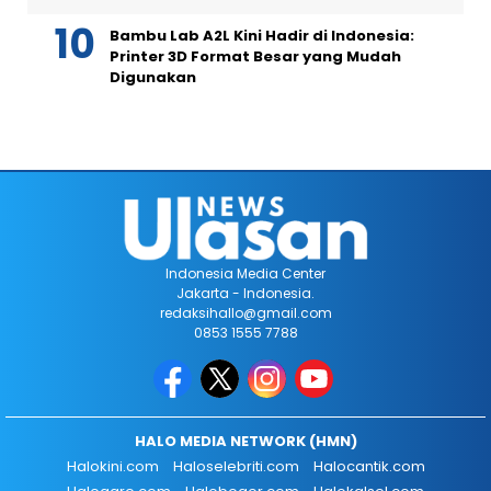
Bambu Lab A2L Kini Hadir di Indonesia:
Printer 3D Format Besar yang Mudah
Digunakan
Indonesia Media Center
Jakarta - Indonesia.
redaksihallo@gmail.com
0853 1555 7788
HALO MEDIA NETWORK (HMN)
Halokini.com
Haloselebriti.com
Halocantik.com