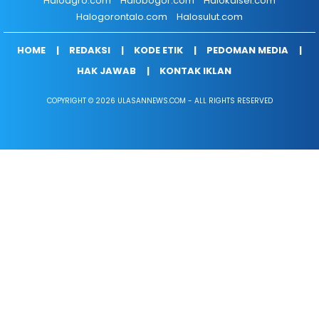
Haloagro.com
Halobogor.com
Halokalsel.com
Halogorontalo.com
Halosulut.com
HOME
REDAKSI
KODE ETIK
PEDOMAN MEDIA
HAK JAWAB
KONTAK IKLAN
COPYRIGHT © 2026 ULASANNEWS.COM - ALL RIGHTS RESERVED