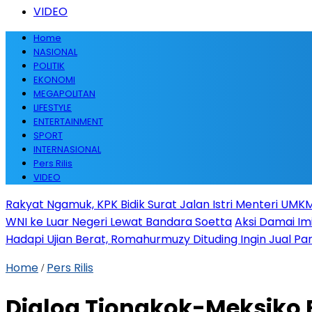
VIDEO
Home
NASIONAL
POLITIK
EKONOMI
MEGAPOLITAN
LIFESTYLE
ENTERTAINMENT
SPORT
INTERNASIONAL
Pers Rilis
VIDEO
Rakyat Ngamuk, KPK Bidik Surat Jalan Istri Menteri UMKM
WNI ke Luar Negeri Lewat Bandara Soetta
Aksi Damai Im
Hadapi Ujian Berat, Romahurmuzy Dituding Ingin Jual Par
Home
Pers Rilis
/
Dialog Tiongkok-Meksiko