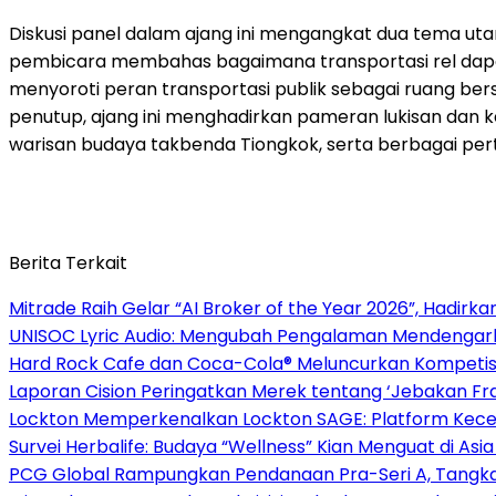
Diskusi panel dalam ajang ini mengangkat dua tema utama
pembicara membahas bagaimana transportasi rel dapa
menyoroti peran transportasi publik sebagai ruang
penutup, ajang ini menghadirkan pameran lukisan dan k
warisan budaya takbenda Tiongkok, serta berbagai pe
Berita Terkait
Mitrade Raih Gelar “AI Broker of the Year 2026”, Hadirka
UNISOC Lyric Audio: Mengubah Pengalaman Mendengar
Hard Rock Cafe dan Coca-Cola® Meluncurkan Kompetisi 
Laporan Cision Peringatkan Merek tentang ‘Jebakan F
Lockton Memperkenalkan Lockton SAGE: Platform Kecer
Survei Herbalife: Budaya “Wellness” Kian Menguat di Asi
PCG Global Rampungkan Pendanaan Pra-Seri A, Tangkap