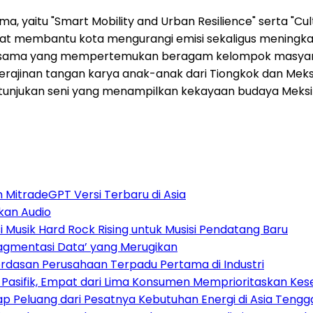
, yaitu "Smart Mobility and Urban Resilience" serta "Cul
t membantu kota mengurangi emisi sekaligus meningkat
 bersama yang mempertemukan beragam kelompok masyar
erajinan tangan karya anak-anak dari Tiongkok dan Meks
rtunjukan seni yang menampilkan kekayaan budaya Meksi
n MitradeGPT Versi Terbaru di Asia
kan Audio
Musik Hard Rock Rising untuk Musisi Pendatang Baru
ragmentasi Data’ yang Merugikan
dasan Perusahaan Terpadu Pertama di Industri
a Pasifik, Empat dari Lima Konsumen Memprioritaskan Kese
 Peluang dari Pesatnya Kebutuhan Energi di Asia Tengg