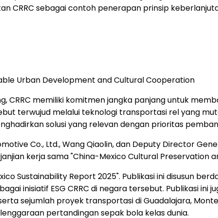
kan CRRC sebagai contoh penerapan prinsip keberlanjutan 
ainable Urban Development and Cultural Cooperation
eng, CRRC memiliki komitmen jangka panjang untuk mem
rsebut terwujud melalui teknologi transportasi rel yang 
enghadirkan solusi yang relevan dengan prioritas pemb
otive Co., Ltd., Wang Qiaolin, dan Deputy Director Genera
janjian kerja sama "China-Mexico Cultural Preservation 
ico Sustainability Report 2025". Publikasi ini disusun 
agai inisiatif ESG CRRC di negara tersebut. Publikasi in
, serta sejumlah proyek transportasi di Guadalajara, Mon
enggaraan pertandingan sepak bola kelas dunia.