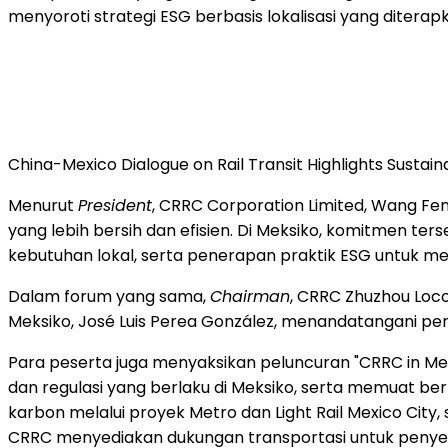
menyoroti strategi ESG berbasis lokalisasi yang diterap
China-Mexico Dialogue on Rail Transit Highlights Sust
Menurut
President
, CRRC Corporation Limited, Wang F
yang lebih bersih dan efisien. Di Meksiko, komitmen te
kebutuhan lokal, serta penerapan praktik ESG untuk m
Dalam forum yang sama,
Chairman
, CRRC Zhuzhou Locom
Meksiko, José Luis Perea González, menandatangani per
Para peserta juga menyaksikan peluncuran "CRRC in Mex
dan regulasi yang berlaku di Meksiko, serta memuat berb
karbon melalui proyek Metro dan Light Rail Mexico City
CRRC menyediakan dukungan transportasi untuk penyel