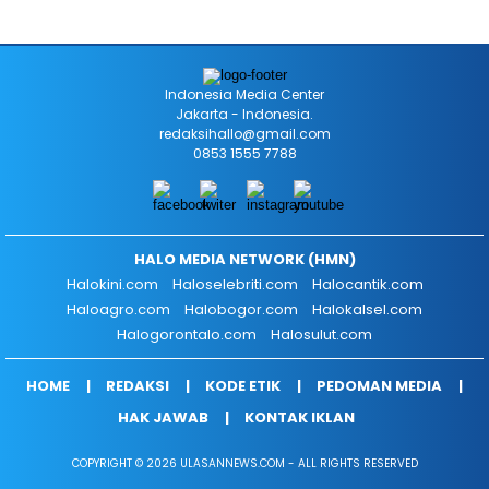
Indonesia Media Center
Jakarta - Indonesia.
redaksihallo@gmail.com
0853 1555 7788
HALO MEDIA NETWORK (HMN)
Halokini.com
Haloselebriti.com
Halocantik.com
Haloagro.com
Halobogor.com
Halokalsel.com
Halogorontalo.com
Halosulut.com
HOME
REDAKSI
KODE ETIK
PEDOMAN MEDIA
HAK JAWAB
KONTAK IKLAN
COPYRIGHT © 2026 ULASANNEWS.COM - ALL RIGHTS RESERVED