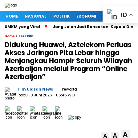
ID
HOME
NASIONAL
POLITIK
EKONOMI
MEGAPOLITAN
 UMKM yang Viral
Uang Jalan Jadi Bancakan: Kepala Dinas 
/
Home
Pers Rilis
Didukung Huawei, Aztelekom Perluas
Akses Jaringan Pita Lebar hingga
Menjangkau Hampir Seluruh Wilayah
Azerbaijan melalui Program “Online
Azerbaijan”
Tim Ulasan News
- Pewarta
Rabu, 10 Juni 2026
- 06:45 WIB
A
A
A