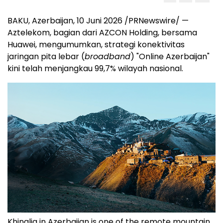
BAKU, Azerbaijan
,
10 Juni 2026
/PRNewswire/ —
Aztelekom, bagian dari AZCON Holding, bersama
Huawei, mengumumkan, strategi konektivitas
jaringan pita lebar (
broadband
) "Online Azerbaijan"
kini telah menjangkau 99,7% wilayah nasional.
Khinalig in Azerbaijan is one of the remote mountain