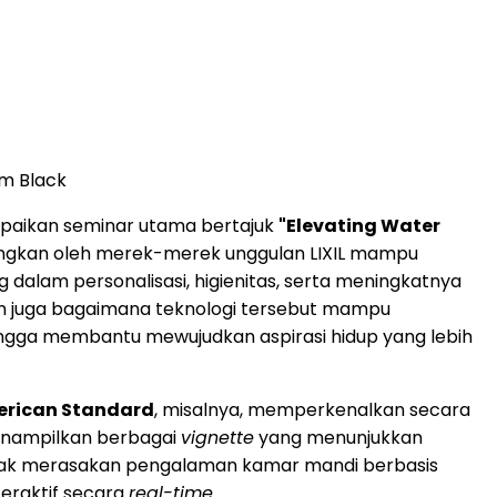
om Black
mpaikan seminar utama bertajuk
"Elevating Water
angkan oleh merek-merek unggulan LIXIL mampu
alam personalisasi, higienitas, serta meningkatnya
nkan juga bagaimana teknologi tersebut mampu
ngga membantu mewujudkan aspirasi hidup yang lebih
rican Standard
, misalnya, memperkenalkan secara
menampilkan berbagai
vignette
yang menunjukkan
 diajak merasakan pengalaman kamar mandi berbasis
eraktif secara
real-time