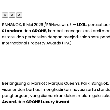
A
A
A
BANGKOK
,
11 Mei 2026
/PRNewswire/ —
LIXIL
, perusahaan
Standard
dan
GROHE
, kembali menegaskan komitmen 
estate, dan perhotelan dengan menjadi salah satu pe
International Property Awards (IPA).
Berlangsung di Marriott Marquis Queen’s Park, Bangkok, T
visioner dan berhasil menghadirkan inovasi serta stand
penghargaan, yang diumumkan dalam malam gala seka
Award
, dan
GROHE Luxury Award
.