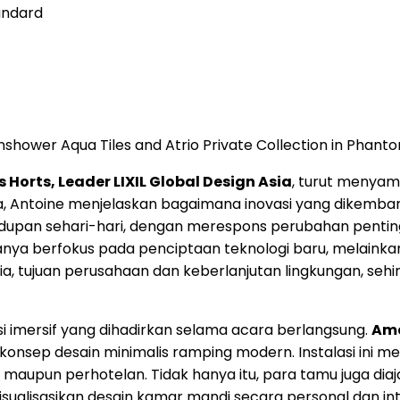
andard
hower Aqua Tiles and Atrio Private Collection in Phant
 Horts, Leader LIXIL Global Design Asia
, turut menya
, Antoine menjelaskan bagaimana inovasi yang dikemb
pan sehari-hari, dengan merespons perubahan penting d
ak hanya berfokus pada penciptaan teknologi baru, melai
 tujuan perusahaan dan keberlanjutan lingkungan, sehi
asi imersif yang dihadirkan selama acara berlangsung.
Ame
onsep desain minimalis ramping modern. Instalasi ini 
sial maupun perhotelan. Tidak hanya itu, para tamu juga
alisasikan desain kamar mandi secara personal dan int