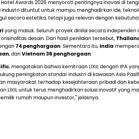
and Hotel Awards 2026 menyoroti pentingnya inovasi di 
industri dituntut untuk mampu menghadirkan ide, teknolog
ul secara estetika, tetapi juga relevan dengan kebutuh
ri
yang masuk. Seluruh proyek dinilai secara independen o
orisinalitas desain. Dari hasil penilaian tersebut,
Thailan
engan
74 penghargaan
. Sementara itu,
India
mempero
aan
, dan
Vietnam 36 penghargaan
.
ific
, mengatakan bahwa kemitraan LIXIL dengan IPA yang
 peningkatan standar industri di kawasan Asia Pasifik.
an masyarakat terhadap kesejahteraan pribadi dan kebe
an LIXIL untuk terus menghadirkan solusi inovatif ya
milik rumah maupun investor," jelasnya.