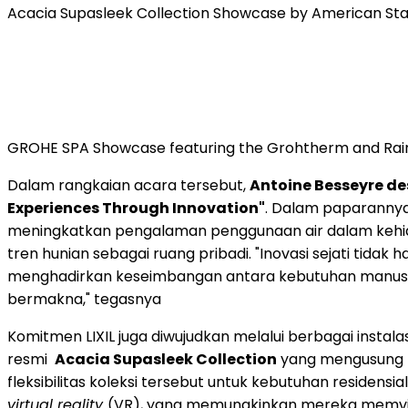
Acacia Supasleek Collection Showcase by American St
GROHE SPA Showcase featuring the Grohtherm and Rains
Dalam rangkaian acara tersebut,
Antoine Besseyre des
Experiences Through Innovation"
. Dalam paparannya
meningkatkan pengalaman penggunaan air dalam kehidu
tren hunian sebagai ruang pribadi. "Inovasi sejati tid
menghadirkan keseimbangan antara kebutuhan manusia,
bermakna," tegasnya
Komitmen LIXIL juga diwujudkan melalui berbagai instal
resmi
Acacia Supasleek Collection
yang mengusung k
fleksibilitas koleksi tersebut untuk kebutuhan residen
virtual reality
(VR), yang memungkinkan mereka memvisu