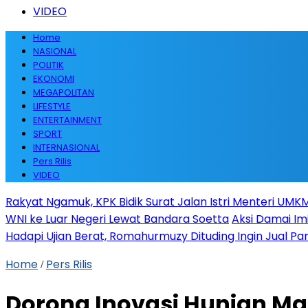
VIDEO
Home
NASIONAL
POLITIK
EKONOMI
MEGAPOLITAN
LIFESTYLE
ENTERTAINMENT
SPORT
INTERNASIONAL
Pers Rilis
VIDEO
Rakyat Ngamuk, KPK Bidik Surat Jalan Istri Menteri UMKM
WNI ke Luar Negeri Lewat Bandara Soetta
Aksi Damai Im
Hadapi Ujian Berat, Romahurmuzy Dituding Ingin Jual Par
Home
Pers Rilis
/
Dorong Inovasi Hunian Ma