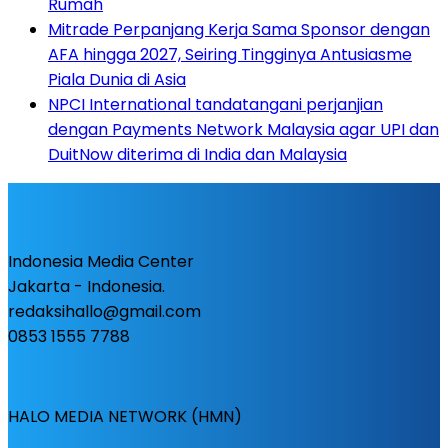
Rumah
Mitrade Perpanjang Kerja Sama Sponsor dengan
AFA hingga 2027, Seiring Tingginya Antusiasme
Piala Dunia di Asia
NPCI International tandatangani perjanjian
dengan Payments Network Malaysia agar UPI dan
DuitNow diterima di India dan Malaysia
Indonesia Media Center
Jakarta - Indonesia.
redaksihallo@gmail.com
0853 1555 7788
HALO MEDIA NETWORK (HMN)