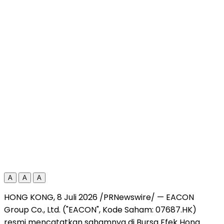
A
A
A
HONG KONG, 8 Juli 2026 /PRNewswire/ — EACON
Group Co., Ltd. ("EACON", Kode Saham: 07687.HK)
resmi mencatatkan sahamnya di Bursa Efek Hong