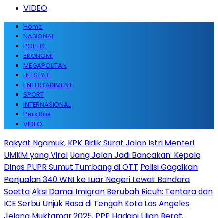
VIDEO
Home
NASIONAL
POLITIK
EKONOMI
MEGAPOLITAN
LIFESTYLE
ENTERTAINMENT
SPORT
INTERNASIONAL
Pers Rilis
VIDEO
Rakyat Ngamuk, KPK Bidik Surat Jalan Istri Menteri
UMKM yang Viral
Uang Jalan Jadi Bancakan: Kepala
Dinas PUPR Sumut Tumbang di OTT
Polisi Gagalkan
Penjualan 340 WNI ke Luar Negeri Lewat Bandara
Soetta
Aksi Damai Imigran Berubah Ricuh: Tentara dan
ICE Serbu Unjuk Rasa di Tengah Kota Los Angeles
Jelang Muktamar 2025, PPP Hadapi Ujian Berat,