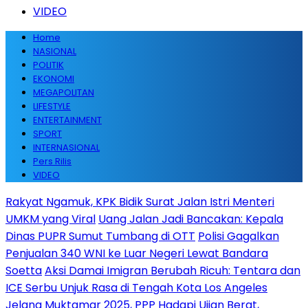
VIDEO
Home
NASIONAL
POLITIK
EKONOMI
MEGAPOLITAN
LIFESTYLE
ENTERTAINMENT
SPORT
INTERNASIONAL
Pers Rilis
VIDEO
Rakyat Ngamuk, KPK Bidik Surat Jalan Istri Menteri
UMKM yang Viral
Uang Jalan Jadi Bancakan: Kepala
Dinas PUPR Sumut Tumbang di OTT
Polisi Gagalkan
Penjualan 340 WNI ke Luar Negeri Lewat Bandara
Soetta
Aksi Damai Imigran Berubah Ricuh: Tentara dan
ICE Serbu Unjuk Rasa di Tengah Kota Los Angeles
Jelang Muktamar 2025, PPP Hadapi Ujian Berat,