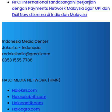
NPCI International tandatangani perjanjian
dengan Payments Network Malaysia agar UPI dan
DuitNow diterima di India dan Malaysia
Indonesia Media Center
Jakarta - Indonesia.
redaksihallo@gmail.com
0853 1555 7788
HALO MEDIA NETWORK (HMN)
Halokini.com
Haloselebriti.com
Halocantik.com
Haloagro.com