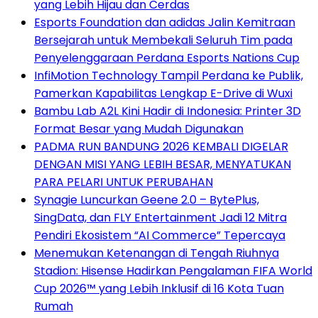
yang Lebih Hijau dan Cerdas
Esports Foundation dan adidas Jalin Kemitraan
Bersejarah untuk Membekali Seluruh Tim pada
Penyelenggaraan Perdana Esports Nations Cup
InfiMotion Technology Tampil Perdana ke Publik,
Pamerkan Kapabilitas Lengkap E-Drive di Wuxi
Bambu Lab A2L Kini Hadir di Indonesia: Printer 3D
Format Besar yang Mudah Digunakan
PADMA RUN BANDUNG 2026 KEMBALI DIGELAR
DENGAN MISI YANG LEBIH BESAR, MENYATUKAN
PARA PELARI UNTUK PERUBAHAN
Synagie Luncurkan Geene 2.0 – BytePlus,
SingData, dan FLY Entertainment Jadi 12 Mitra
Pendiri Ekosistem “AI Commerce” Tepercaya
Menemukan Ketenangan di Tengah Riuhnya
Stadion: Hisense Hadirkan Pengalaman FIFA World
Cup 2026™ yang Lebih Inklusif di 16 Kota Tuan
Rumah