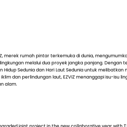
, merek rumah pintar terkemuka di dunia, mengumumkan 
ingkungan melalui dua proyek jangka panjang. Dengan 
n Hidup Sedunia dan Hari Laut Sedunia untuk melibatkan
im dan perlindungan laut, EZVIZ menanggapi isu-isu ling
n alam.
graded joint project in the new collaborative year with 