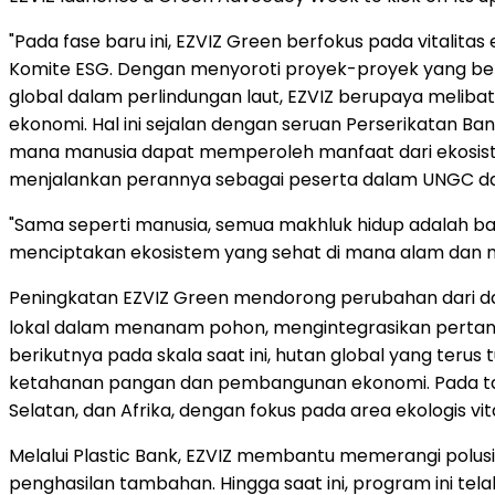
"Pada fase baru ini, EZVIZ Green berfokus pada vitalita
Komite ESG. Dengan menyoroti proyek-proyek yang ber
global dalam perlindungan laut, EZVIZ berupaya melib
ekonomi. Hal ini sejalan dengan seruan Perserikatan 
mana manusia dapat memperoleh manfaat dari ekosiste
menjalankan perannya sebagai peserta dalam UNGC da
"Sama seperti manusia, semua makhluk hidup adalah bagia
menciptakan ekosistem yang sehat di mana alam dan m
Peningkatan EZVIZ Green mendorong perubahan dari da
lokal dalam menanam pohon, mengintegrasikan pertania
berikutnya pada skala saat ini, hutan global yang ter
ketahanan pangan dan pembangunan ekonomi. Pada tahun
Selatan, dan Afrika, dengan fokus pada area ekologis v
Melalui Plastic Bank, EZVIZ membantu memerangi polu
penghasilan tambahan. Hingga saat ini, program ini t