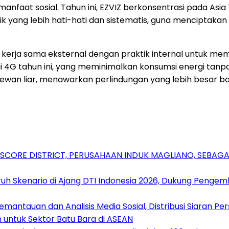
faat sosial. Tahun ini, EZVIZ berkonsentrasi pada Asia 
stik yang lebih hati-hati dan sistematis, guna mencipt
gikan kerja sama eksternal dengan praktik internal untuk
 4G tahun ini, yang meminimalkan konsumsi energi tanp
wan liar, menawarkan perlindungan yang lebih besar bagi
RSCORE DISTRICT, PERUSAHAAN INDUK MAGLIANO, SEBA
uh Skenario di Ajang DTI Indonesia 2026, Dukung Pengem
antauan dan Analisis Media Sosial, Distribusi Siaran Per
 untuk Sektor Batu Bara di ASEAN