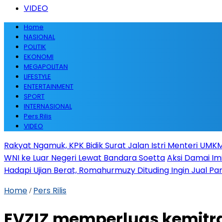
VIDEO
Home
NASIONAL
POLITIK
EKONOMI
MEGAPOLITAN
LIFESTYLE
ENTERTAINMENT
SPORT
INTERNASIONAL
Pers Rilis
VIDEO
Rakyat Ngamuk, KPK Bidik Surat Jalan Istri Menteri UMKM
WNI ke Luar Negeri Lewat Bandara Soetta
Aksi Damai Im
Hadapi Ujian Berat, Romahurmuzy Dituding Ingin Jual Par
Home
Pers Rilis
/
EVZIZ memperluas kemitra