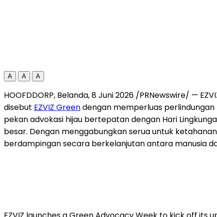
A
A
A
HOOFDDORP, Belanda, 8 Juni 2026 /PRNewswire/ — EZVIZ
disebut
EZVIZ Green
dengan memperluas perlindungan l
pekan advokasi hijau bertepatan dengan Hari Lingkunga
besar. Dengan menggabungkan serua untuk ketahanan ikl
berdampingan secara berkelanjutan antara manusia da
EZVIZ launches a Green Advocacy Week to kick off its up