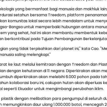
s ekologis yang bermanfaat bagi manusia dan makhluk lain
durasi setahun bersama Treedom, platform penanaman p
atkan komunitas lokal secara lebih mendalam untuk meny
Bangsa-Bangsa untuk memperbaiki hubungan antara manusi
m yang sehat, hal ini akan membantu membentuk keberl
n berkontribusi pada Tujuan Pembangunan Berkelanjuta
n yang tidak terpisahkan dari planet ini," kata Cao. "Mel
anusia saling melengkapi."
rat ke laut melalui kemitraan dengan Treedom dan Plas
n dengan kehutanan di 11 negara. Diperkirakan akan men
us tumbuh diperkirakan akan melebihi 6.000 pohon pada t
 kolaborasi baru ini, cakupan hutan akan diperluas ke 
ital seperti Ekuador untuk mengimbangi perubahan iklim.
si plastik dengan melibatkan para pengumpul di seluru
elah memungkinkan daur ulang 1.000.000 botol, mencegah