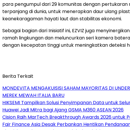
para pengumpul dari 29 komunitas dengan pertukaran man
terpanjang di dunia, untuk menerapkan daur ulang pla
keanekaragaman hayati laut dan stabilitas ekonomi.
Sebagai bagian dari Inisiatif ini, EZVIZ juga menyiner
ramah lingkungan dan meluncurkan seri kamera baterai
dengan kecepatan tinggi untuk meningkatkan deteksi he
Berita Terkait
MONDEVITA MENGAKUISISI SAHAM MAYORITAS DI UNDE
MEREK MEWAH ITALIA BARU
HIKSEMI Tampilkan Solusi Penyimpanan Data untuk Selur
Huawei Jadi Mitra bagi Ajang GSMA M360 ASEAN 2026
Cision Raih MarTech Breakthrough Awards 2026 untuk Pem
Fair Finance Asia Desak Perbankan Hentikan Pendanaan