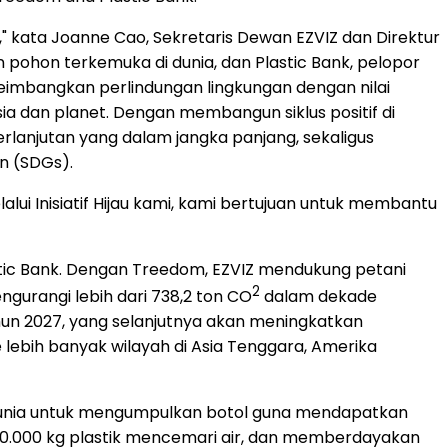
," kata Joanne Cao, Sekretaris Dewan EZVIZ dan Direktur
ohon terkemuka di dunia, dan Plastic Bank, pelopor
eimbangkan perlindungan lingkungan dengan nilai
a dan planet. Dengan membangun siklus positif di
anjutan yang dalam jangka panjang, sekaligus
n (SDGs).
alui Inisiatif Hijau kami, kami bertujuan untuk membantu
tic Bank. Dengan Treedom, EZVIZ mendukung petani
2
gurangi lebih dari 738,2 ton CO
dalam dekade
ahun 2027, yang selanjutnya akan meningkatkan
lebih banyak wilayah di Asia Tenggara, Amerika
h dunia untuk mengumpulkan botol guna mendapatkan
 20.000 kg plastik mencemari air, dan memberdayakan