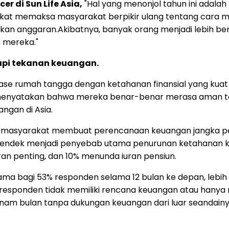
er di Sun Life Asia,
"Hal yang menonjol tahun ini adala
gkat memaksa masyarakat berpikir ulang tentang cara m
an anggaran.Akibatnya, banyak orang menjadi lebih be
 mereka."
api tekanan keuangan.
ase rumah tangga dengan ketahanan finansial yang kuat t
menyatakan bahwa mereka benar-benar merasa aman tent
ngan di Asia.
ri, masyarakat membuat perencanaan keuangan jangka
 pendek menjadi penyebab utama penurunan ketahanan k
n penting, dan 10% menunda iuran pensiun.
tama bagi 53% responden selama 12 bulan ke depan, lebih
) responden tidak memiliki rencana keuangan atau han
nam bulan tanpa dukungan keuangan dari luar seandainya