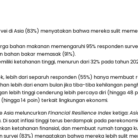
urvei di Asia (83%) menyatakan bahwa mereka sulit meme
arga bahan makanan memengaruhi 95% responden survei, di
an bahan bakar memasak (91%).
emiliki ketahanan tinggi, menurun dari 32% pada tahun 2
, lebih dari separuh responden (55%) hanya membuat 
n lebih dari enam bulan jika tiba-tiba kehilangan pengh
gan lebih tinggi cenderung lebih percaya diri (hingga 48
 (hingga 14 poin) terkait lingkungan ekonomi.
ife Asia meluncurkan
Financial Resilience Index
ketiga:
Asi
. Di saat inflasi tinggi terus berdampak pada perekonom
ahkan ketahanan finansial, dan membuat rumah tangga 
en survei (83%) mengatakan bahwa mereka lebih sulit mem