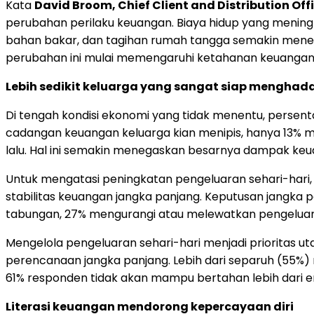
Kata
David Broom, Chief Client and Distribution Offic
perubahan perilaku keuangan. Biaya hidup yang menin
bahan bakar, dan tagihan rumah tangga semakin menek
perubahan ini mulai memengaruhi ketahanan keuangan
Lebih sedikit keluarga yang sangat siap menghad
Di tengah kondisi ekonomi yang tidak menentu, persent
cadangan keuangan keluarga kian menipis, hanya 13% 
lalu. Hal ini semakin menegaskan besarnya dampak keua
Untuk mengatasi peningkatan pengeluaran sehari-ha
stabilitas keuangan jangka panjang. Keputusan jangka
tabungan, 27% mengurangi atau melewatkan pengeluara
Mengelola pengeluaran sehari-hari menjadi prioritas u
perencanaan jangka panjang. Lebih dari separuh (55%
61% responden tidak akan mampu bertahan lebih dari e
Literasi keuangan mendorong kepercayaan diri