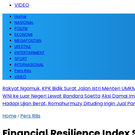
VIDEO
Home
NASIONAL
POLITIK
EKONOMI
MEGAPOLITAN
LIFESTYLE
ENTERTAINMENT
SPORT
INTERNASIONAL
Pers Rilis
VIDEO
Rakyat Ngamuk, KPK Bidik Surat Jalan Istri Menteri UMKM
WNI ke Luar Negeri Lewat Bandara Soetta
Aksi Damai Im
Hadapi Ujian Berat, Romahurmuzy Dituding Ingin Jual Par
Home
Pers Rilis
/
Financial Resilience Index