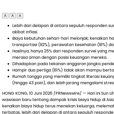
A
A
A
Lebih dari delapan di antara sepuluh responden s
akibat inflasi.
Biaya kebutuhan sehari-hari melonjak; kenaikan h
transportasi (92%), perawatan kesehatan (91%) d
Hasilnya, hanya 25% dari responden survei yang m
merasa aman dengan posisi keuangan mereka.
Dihadapkan pada tekanan anggaran jangka pendek
Hampir dua pertiga (61%) tidak akan mampu bertaha
Rumah tangga yang memiliki tingkat literasi keuan
(hingga 43 poin), dan lebih jarang mengalami stres
HONG KONG
,
10 Juni 2026
/PRNewswire/ — Hari ini Sun L
wawasan baru tentang dampak krisis biaya hidup di Asia
kenaikan biaya hidup terus menekan keluarga, melem
terbatas, lebih dari delapan di antara sepuluh respond