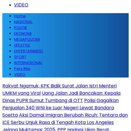
VIDEO
Home
NASIONAL
POLITIK
EKONOMI
MEGAPOLITAN
LIFESTYLE
ENTERTAINMENT
SPORT
INTERNASIONAL
Pers Rilis
VIDEO
Rakyat Ngamuk, KPK Bidik Surat Jalan Istri Menteri
UMKM yang Viral
Uang Jalan Jadi Bancakan: Kepala
Dinas PUPR Sumut Tumbang di OTT
Polisi Gagalkan
Penjualan 340 WNI ke Luar Negeri Lewat Bandara
Soetta
Aksi Damai Imigran Berubah Ricuh: Tentara dan
ICE Serbu Unjuk Rasa di Tengah Kota Los Angeles
Jelang Muktamar 2025, PPP Hadapi Ujian Berat,