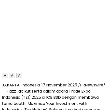
A
A
A
JAKARTA, Indonesia
,
17 November 2025
/PRNewswire/
— FlazzTax ikut serta dalam acara Trade Expo
Indonesia (TEI) 2025 di ICE BSD dengan membawa
tema booth "Maximize Your Investment with
Indonesia’s
Tax Holiday". Selama lima hari pameran,