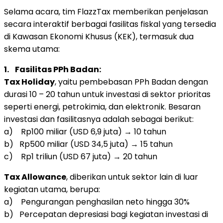
Selama acara, tim FlazzTax memberikan penjelasan
secara interaktif berbagai fasilitas fiskal yang tersedia
di Kawasan Ekonomi Khusus (KEK), termasuk dua
skema utama:
1.
Fasilitas PPh Badan:
Tax Holiday
, yaitu pembebasan PPh Badan dengan
durasi 10 – 20 tahun untuk investasi di sektor prioritas
seperti energi, petrokimia, dan elektronik. Besaran
investasi dan fasilitasnya adalah sebagai berikut:
a)
Rp100
miliar (
USD 6,9
juta) → 10 tahun
b)
Rp500
miliar (
USD 34,5
juta) → 15 tahun
c)
Rp1
triliun (
USD 67
juta) → 20 tahun
Tax Allowance
, diberikan untuk sektor lain di luar
kegiatan utama, berupa:
a) Pengurangan penghasilan neto hingga 30%
b) Percepatan depresiasi bagi kegiatan investasi di