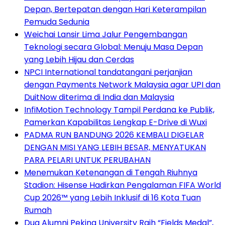
Depan, Bertepatan dengan Hari Keterampilan
Pemuda Sedunia
Weichai Lansir Lima Jalur Pengembangan
Teknologi secara Global: Menuju Masa Depan
yang Lebih Hijau dan Cerdas
NPCI International tandatangani perjanjian
dengan Payments Network Malaysia agar UPI dan
DuitNow diterima di India dan Malaysia
InfiMotion Technology Tampil Perdana ke Publik,
Pamerkan Kapabilitas Lengkap E-Drive di Wuxi
PADMA RUN BANDUNG 2026 KEMBALI DIGELAR
DENGAN MISI YANG LEBIH BESAR, MENYATUKAN
PARA PELARI UNTUK PERUBAHAN
Menemukan Ketenangan di Tengah Riuhnya
Stadion: Hisense Hadirkan Pengalaman FIFA World
Cup 2026™ yang Lebih Inklusif di 16 Kota Tuan
Rumah
Dua Alumni Peking University Raih “Fields Medal”,