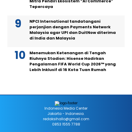
Mitra Pendiri Ekosistem “AI Commerce”
Tepercaya
NPCI International tandatangani
perjanjian dengan Payments Network
Malaysia agar UPI dan DuitNow diterima
di India dan Malaysia
Menemukan Ketenangan di Tengah
Riuhnya Stadion: Hisense Hadirkan
Pengalaman FIFA World Cup 2026™ yang
Lebih Inklusif di 16 Kota Tuan Rumah
Indonesia Media Center
Jakarta - Indonesia.
redaksihallo@gmail.com
0853 1555 7788