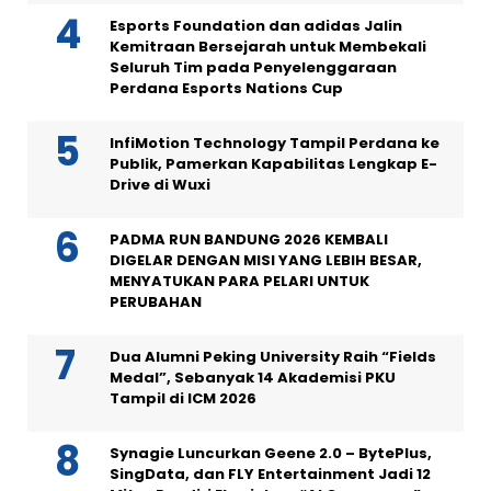
Esports Foundation dan adidas Jalin
Kemitraan Bersejarah untuk Membekali
Seluruh Tim pada Penyelenggaraan
Perdana Esports Nations Cup
InfiMotion Technology Tampil Perdana ke
Publik, Pamerkan Kapabilitas Lengkap E-
Drive di Wuxi
PADMA RUN BANDUNG 2026 KEMBALI
DIGELAR DENGAN MISI YANG LEBIH BESAR,
MENYATUKAN PARA PELARI UNTUK
PERUBAHAN
Dua Alumni Peking University Raih “Fields
Medal”, Sebanyak 14 Akademisi PKU
Tampil di ICM 2026
Synagie Luncurkan Geene 2.0 – BytePlus,
SingData, dan FLY Entertainment Jadi 12