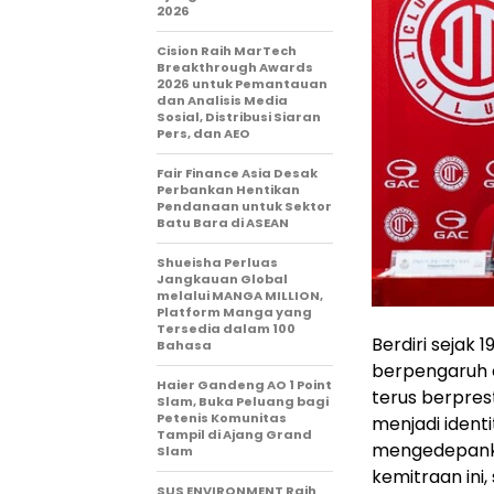
2026
Cision Raih MarTech
Breakthrough Awards
2026 untuk Pemantauan
dan Analisis Media
Sosial, Distribusi Siaran
Pers, dan AEO
Fair Finance Asia Desak
Perbankan Hentikan
Pendanaan untuk Sektor
Batu Bara di ASEAN
Shueisha Perluas
Jangkauan Global
melalui MANGA MILLION,
Platform Manga yang
Tersedia dalam 100
Berdiri sejak 
Bahasa
berpengaruh 
Haier Gandeng AO 1 Point
terus berprest
Slam, Buka Peluang bagi
Petenis Komunitas
menjadi identi
Tampil di Ajang Grand
mengedepankan 
Slam
kemitraan ini
SUS ENVIRONMENT Raih