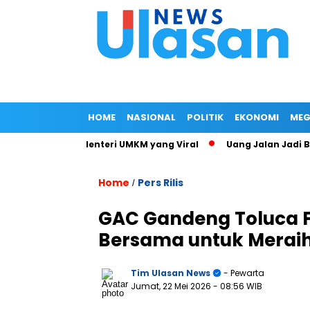
HOME
NASIONAL
POLITIK
EKONOMI
MEG
t Jalan Istri Menteri UMKM yang Viral
Uang Jalan Jadi Banc
Home
Pers Rilis
/
GAC Gandeng Toluca FC,
Bersama untuk Merai
Tim Ulasan News
- Pewarta
Jumat, 22 Mei 2026
- 08:56 WIB