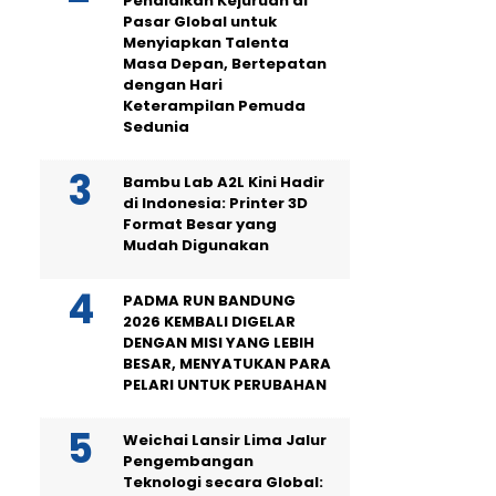
Pendidikan Kejuruan di
Pasar Global untuk
Menyiapkan Talenta
Masa Depan, Bertepatan
dengan Hari
Keterampilan Pemuda
Sedunia
Bambu Lab A2L Kini Hadir
di Indonesia: Printer 3D
Format Besar yang
Mudah Digunakan
PADMA RUN BANDUNG
2026 KEMBALI DIGELAR
DENGAN MISI YANG LEBIH
BESAR, MENYATUKAN PARA
PELARI UNTUK PERUBAHAN
Weichai Lansir Lima Jalur
Pengembangan
Teknologi secara Global: