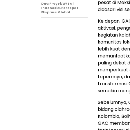
pesat di Meks
Dua Proyek WtE di
Indonesia, Percepat
didasari visi 
Ekspansi Global
Ke depan, GA
aktivasi, pen
kegiatan kola
komunitas lok
lebih kuat de
memanfaatkan
paling dekat
memperkuat ci
tepercaya, da
transformasi 
semakin menga
Sebelumnya, G
bidang olahrag
Kolombia, Boli
GAC membang