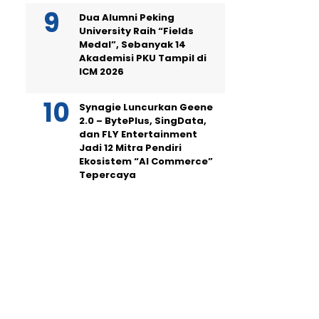
Dua Alumni Peking
University Raih “Fields
Medal”, Sebanyak 14
Akademisi PKU Tampil di
ICM 2026
Synagie Luncurkan Geene
2.0 – BytePlus, SingData,
dan FLY Entertainment
Jadi 12 Mitra Pendiri
Ekosistem “AI Commerce”
Tepercaya