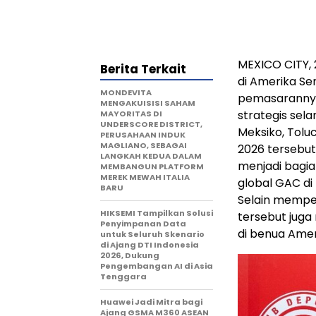
MEXICO CITY, 
Berita Terkait
di Amerika Se
MONDEVITA
pemasarannya
MENGAKUISISI SAHAM
strategis sel
MAYORITAS DI
UNDERSCORE DISTRICT,
Meksiko, Tolu
PERUSAHAAN INDUK
MAGLIANO, SEBAGAI
2026 tersebut
LANGKAH KEDUA DALAM
menjadi bagia
MEMBANGUN PLATFORM
MEREK MEWAH ITALIA
global GAC di
BARU
Selain memper
HIKSEMI Tampilkan Solusi
tersebut juga
Penyimpanan Data
di benua Amer
untuk Seluruh Skenario
di Ajang DTI Indonesia
2026, Dukung
Pengembangan AI di Asia
Tenggara
Huawei Jadi Mitra bagi
Ajang GSMA M360 ASEAN