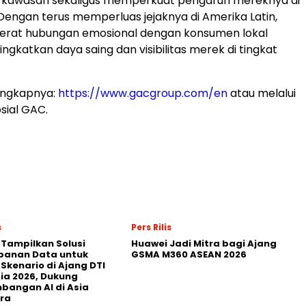
di kawasan sekaligus memperkuat pengaruh mereknya di
 Dengan terus memperluas jejaknya di Amerika Latin,
at hubungan emosional dengan konsumen lokal
ngkatkan daya saing dan visibilitas merek di tingkat
engkapnya:
https://www.gacgroup.com/en
atau melalui
sial GAC.
s
Pers Rilis
 Tampilkan Solusi
Huawei Jadi Mitra bagi Ajang
panan Data untuk
GSMA M360 ASEAN 2026
 Skenario di Ajang DTI
ia 2026, Dukung
angan AI di Asia
ra