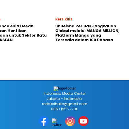
s
Pers Rilis
nance Asia Desak
Shueisha Perluas Jangkauan
kan Hentikan
Global melalui MANGA MILLION,
an untuk Sektor Batu
Platform Manga yang
 ASEAN
Tersedia dalam 100 Bahasa
Indonesia Media Center
Jakarta - Indonesia.
redaksihallo@gmail.com
0853 1555 7788