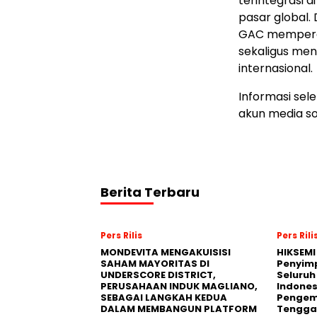
terintegrasi 
pasar global.
GAC memperer
sekaligus meni
internasional.
Informasi sel
akun media so
Berita Terbaru
Pers Rilis
Pers Rili
MONDEVITA MENGAKUISISI
HIKSEMI
SAHAM MAYORITAS DI
Penyim
UNDERSCORE DISTRICT,
Seluruh
PERUSAHAAN INDUK MAGLIANO,
Indones
SEBAGAI LANGKAH KEDUA
Pengemb
DALAM MEMBANGUN PLATFORM
Tengga