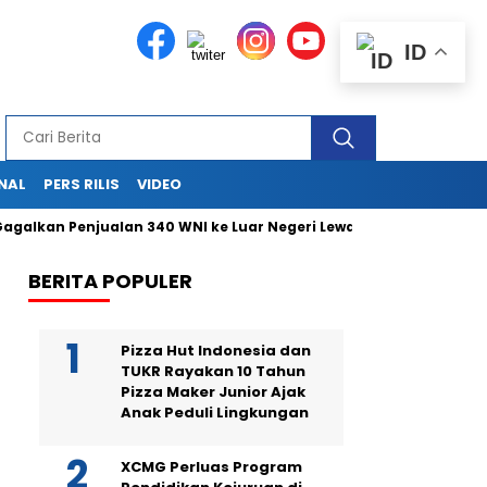
ID
NAL
PERS RILIS
VIDEO
lkan Penjualan 340 WNI ke Luar Negeri Lewat Bandara Soetta
BERITA POPULER
Pizza Hut Indonesia dan
TUKR Rayakan 10 Tahun
Pizza Maker Junior Ajak
Anak Peduli Lingkungan
XCMG Perluas Program