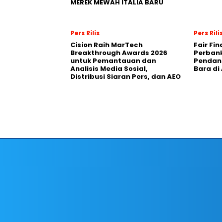
MEREK MEWAH ITALIA BARU
Pers Rilis
Pers Rili
Cision Raih MarTech
Fair Fi
Breakthrough Awards 2026
Perban
untuk Pemantauan dan
Pendana
Analisis Media Sosial,
Bara di
Distribusi Siaran Pers, dan AEO