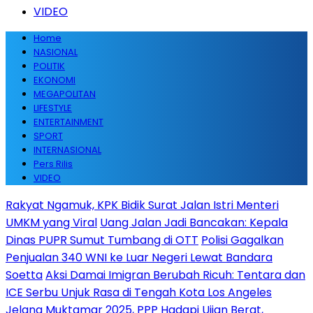
VIDEO
Home
NASIONAL
POLITIK
EKONOMI
MEGAPOLITAN
LIFESTYLE
ENTERTAINMENT
SPORT
INTERNASIONAL
Pers Rilis
VIDEO
Rakyat Ngamuk, KPK Bidik Surat Jalan Istri Menteri
UMKM yang Viral
Uang Jalan Jadi Bancakan: Kepala
Dinas PUPR Sumut Tumbang di OTT
Polisi Gagalkan
Penjualan 340 WNI ke Luar Negeri Lewat Bandara
Soetta
Aksi Damai Imigran Berubah Ricuh: Tentara dan
ICE Serbu Unjuk Rasa di Tengah Kota Los Angeles
Jelang Muktamar 2025, PPP Hadapi Ujian Berat,