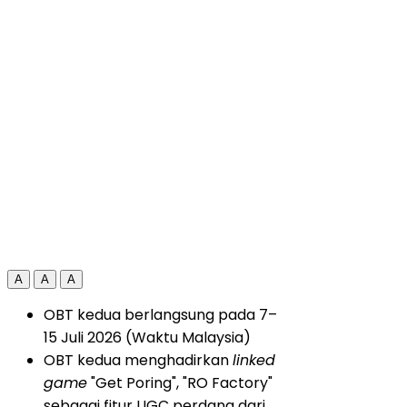
A
A
A
OBT kedua berlangsung pada 7–
15 Juli 2026 (Waktu Malaysia)
OBT kedua menghadirkan
linked
game
"Get Poring", "RO Factory"
sebagai fitur UGC perdana dari