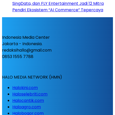
SingData, dan FLY Entertainment Jadi 12 Mitra
Pendiri Ekosistem “AI Commerce” Tepercaya
Indonesia Media Center
Jakarta - Indonesia.
redaksihallo@gmail.com
0853 1555 7788
HALO MEDIA NETWORK (HMN)
Halokini.com
Haloselebriti.com
Halocantik.com
Haloagro.com
Halobogor.com