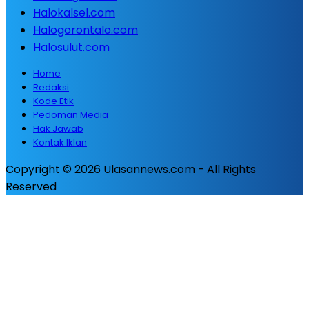
Halokalsel.com
Halogorontalo.com
Halosulut.com
Home
Redaksi
Kode Etik
Pedoman Media
Hak Jawab
Kontak Iklan
Copyright © 2026 Ulasannews.com - All Rights
Reserved