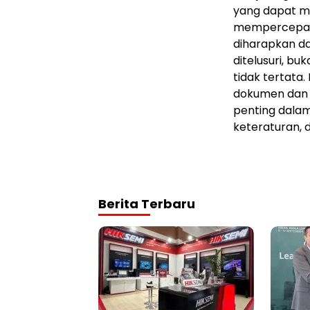
yang dapat m
mempercepat p
diharapkan da
ditelusuri, b
tidak tertata
dokumen dan e
penting dalam
keteraturan, 
Berita Terbaru