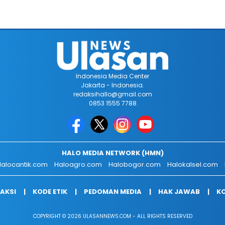
Indonesia Media Center
Jakarta - Indonesia.
redaksihallo@gmail.com
0853 1555 7788
HALO MEDIA NETWORK (HMN)
alocantik.com
Haloagro.com
Halobogor.com
Halokalsel.com
AKSI
KODE ETIK
PEDOMAN MEDIA
HAK JAWAB
KO
COPYRIGHT © 2026 ULASANNEWS.COM - ALL RIGHTS RESERVED