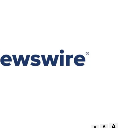
A
A
A