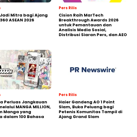
s
Pers Rilis
Jadi Mitra bagi Ajang
Cision Raih MarTech
360 ASEAN 2026
Breakthrough Awards 2026
untuk Pemantauan dan
Analisis Media Sosial,
Distribusi Siaran Pers, dan AEO
s
Pers Rilis
a Perluas Jangkauan
Haier Gandeng AO 1 Point
melalui MANGA MILLION,
Slam, Buka Peluang bagi
rm Manga yang
Petenis Komunitas Tampil di
a dalam 100 Bahasa
Ajang Grand Slam