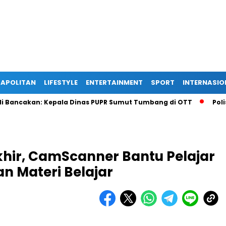
APOLITAN
LIFESTYLE
ENTERTAINMENT
SPORT
INTERNASIO
cakan: Kepala Dinas PUPR Sumut Tumbang di OTT
Polisi Gag
khir, CamScanner Bantu Pelajar
n Materi Belajar