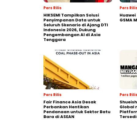
Pers Rilis
Pers Rili
HIKSEMI Tampilkan Solusi
Huawei 
Penyimpanan Data untuk
GSMA M
Seluruh Skenario di Ajang DTI
Indonesia 2026, Dukung
Pengembangan AI di Asia
Tenggara
Pers Rilis
Pers Rili
Fair Finance Asia Desak
Shueish
Perbankan Hentikan
Global 
Pendanaan untuk Sektor Batu
Platfo
Bara di ASEAN
Tersedi