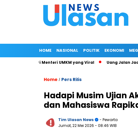
HOME
NASIONAL
POLITIK
EKONOMI
MEG
at Jalan Istri Menteri UMKM yang Viral
Uang Jalan Jadi Ban
Home
Pers Rilis
/
Hadapi Musim Ujian A
dan Mahasiswa Rapika
Tim Ulasan News
- Pewarta
Jumat, 22 Mei 2026
- 08:46 WIB