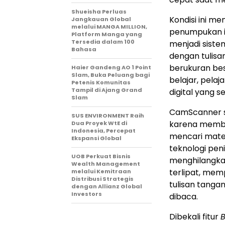
Shueisha Perluas
Kondisi ini m
Jangkauan Global
melalui MANGA MILLION,
penumpukan i
Platform Manga yang
Tersedia dalam 100
menjadi siste
Bahasa
dengan tulisa
berukuran bes
Haier Gandeng AO 1 Point
Slam, Buka Peluang bagi
belajar, pelaj
Petenis Komunitas
Tampil di Ajang Grand
digital yang 
Slam
CamScanner s
SUS ENVIRONMENT Raih
karena memba
Dua Proyek WtE di
Indonesia, Percepat
mencari mater
Ekspansi Global
teknologi pe
UOB Perkuat Bisnis
menghilangka
Wealth Management
terlipat, mem
melalui Kemitraan
Distribusi Strategis
tulisan tanga
dengan Allianz Global
Investors
dibaca.
Dibekali fitur