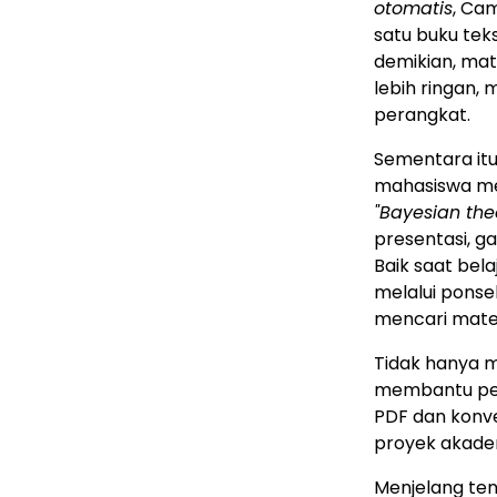
otomatis
, Ca
satu buku tek
demikian, mat
lebih ringan, 
perangkat.
Sementara it
mahasiswa men
"Bayesian th
presentasi, 
Baik saat be
melalui ponsel
mencari mater
Tidak hanya 
membantu pen
PDF dan konve
proyek akadem
Menjelang ten