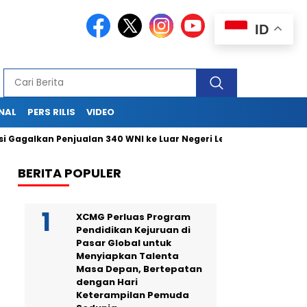
ID
NAL
PERS RILIS
VIDEO
alkan Penjualan 340 WNI ke Luar Negeri Lewat Bandara Soetta
BERITA POPULER
XCMG Perluas Program
Pendidikan Kejuruan di
Pasar Global untuk
Menyiapkan Talenta
Masa Depan, Bertepatan
dengan Hari
Keterampilan Pemuda