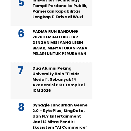
InfiMotion Technology
Tampil Perdana ke Publik,
Pamerkan Kapabilitas
Lengkap E-Drive di Wuxi
PADMA RUN BANDUNG
2026 KEMBALI DIGELAR
DENGAN MISI YANG LEBIH
BESAR, MENYATUKAN PARA
PELARI UNTUK PERUBAHAN
Dua Alumni Peking
University Raih “Fields
Medal”, Sebanyak 14
Akademisi PKU Tampil di
ICM 2026
Synagie Luncurkan Geene
2.0 – BytePlus, SingData,
dan FLY Entertainment
Jadi 12 Mitra Pendiri
Ekosistem “AI Commerce”