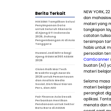
NEW YORK, 22 
Berita Terkait
dan mahasisw
HIKSEMI Tampilkan Solusi
materi yang m
Penyimpanan Data
tangkapan laya
untuk Seluruh Skenario
di Ajang DTI Indonesia
catatan tulisa
2026, Dukung
Pengembangan AI di Asia
tersimpan tan
Tenggara
habis untuk m
persoalan ter
Huawei Jadi Mitra bagi
Ajang GSMA M360 ASEAN
CamScanner
2026
buatan (AI) 
Cision Raih MarTech
materi belajar
Breakthrough Awards
2026 untuk Pemantauan
dan Analisis Media
Selama masa 
Sosial, Distribusi Siaran
materi belaja
Pers, dan AEO
perangkat dig
Fair Finance Asia Desak
aplikasi. Tan
Perbankan Hentikan
Pendanaan untuk Sektor
menata dan m
Batu Bara di ASEAN
cepat saat me