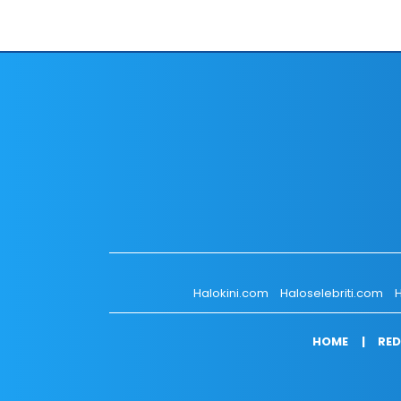
Halokini.com
Haloselebriti.com
H
HOME
RED