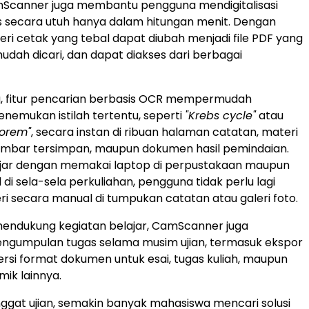
mScanner juga membantu pengguna mendigitalisasi
s secara utuh hanya dalam hitungan menit. Dengan
eri cetak yang tebal dapat diubah menjadi file PDF yang
mudah dicari, dan dapat diakses dari berbagai
u, fitur pencarian berbasis OCR mempermudah
emukan istilah tertentu, seperti
"Krebs cycle"
atau
eorem"
, secara instan di ribuan halaman catatan, materi
gambar tersimpan, maupun dokumen hasil pemindaian.
lajar dengan memakai laptop di perpustakaan maupun
 di sela-sela perkuliahan, pengguna tidak perlu lagi
i secara manual di tumpukan catatan atau galeri foto.
mendukung kegiatan belajar, CamScanner juga
gumpulan tugas selama musim ujian, termasuk ekspor
rsi format dokumen untuk esai, tugas kuliah, maupun
ik lainnya.
ggat ujian, semakin banyak mahasiswa mencari solusi