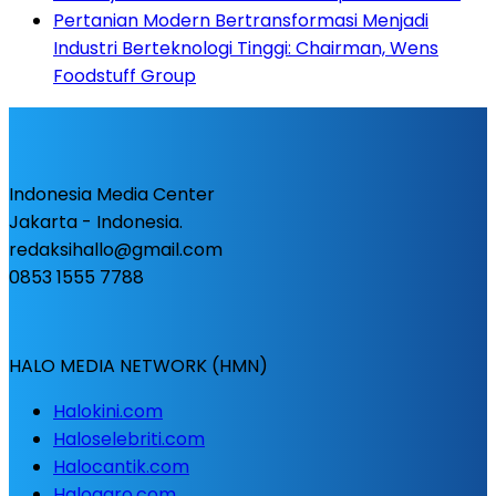
Pertanian Modern Bertransformasi Menjadi
Industri Berteknologi Tinggi: Chairman, Wens
Foodstuff Group
Indonesia Media Center
Jakarta - Indonesia.
redaksihallo@gmail.com
0853 1555 7788
HALO MEDIA NETWORK (HMN)
Halokini.com
Haloselebriti.com
Halocantik.com
Haloagro.com