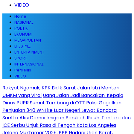
VIDEO
Home
NASIONAL
POLITIK
EKONOMI
MEGAPOLITAN
LIFESTYLE
ENTERTAINMENT
SPORT
INTERNASIONAL
Pers Rilis
VIDEO
Rakyat Ngamuk, KPK Bidik Surat Jalan Istri Menteri
UMKM yang Viral
Uang Jalan Jadi Bancakan: Kepala
Dinas PUPR Sumut Tumbang di OTT
Polisi Gagalkan
Penjualan 340 WNI ke Luar Negeri Lewat Bandara
Soetta
Aksi Damai Imigran Berubah Ricuh: Tentara dan
ICE Serbu Unjuk Rasa di Tengah Kota Los Angeles
Jelang Muktamar 2025, PPP Hadapi Ujian Berat,