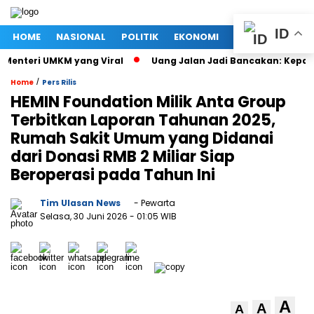
ID
HOME
NASIONAL
POLITIK
EKONOMI
MEGAPOLITAN
Menteri UMKM yang Viral
Uang Jalan Jadi Bancakan: Kepala 
/
Home
Pers Rilis
HEMIN Foundation Milik Anta Group
Terbitkan Laporan Tahunan 2025,
Rumah Sakit Umum yang Didanai
dari Donasi RMB 2 Miliar Siap
Beroperasi pada Tahun Ini
Tim Ulasan News
- Pewarta
Selasa, 30 Juni 2026
- 01:05 WIB
A
A
A