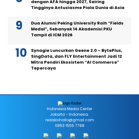
dengan AFA hingga 2027, Seiring
Tingginya Antusiasme Piala Dunia di Asia
Dua Alumni Peking University Raih “Fields
Medal”, Sebanyak 14 Akademisi PKU
Tampil di ICM 2026
Synagie Luncurkan Geene 2.0 – BytePlus,
SingData, dan FLY Entertainment Jadi 12
Mitra Pendiri Ekosistem “AI Commerce”
Tepercaya
Indonesia Media Center
Jakarta - Indonesia.
redaksihallo@gmail.com
0853 1555 7788