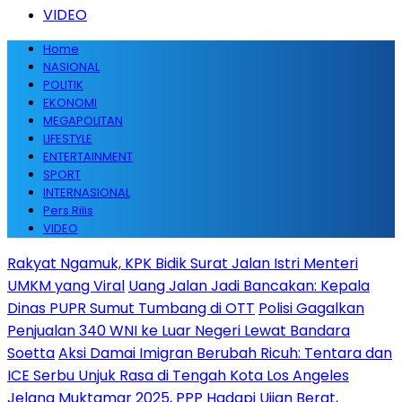
VIDEO
Home
NASIONAL
POLITIK
EKONOMI
MEGAPOLITAN
LIFESTYLE
ENTERTAINMENT
SPORT
INTERNASIONAL
Pers Rilis
VIDEO
Rakyat Ngamuk, KPK Bidik Surat Jalan Istri Menteri
UMKM yang Viral
Uang Jalan Jadi Bancakan: Kepala
Dinas PUPR Sumut Tumbang di OTT
Polisi Gagalkan
Penjualan 340 WNI ke Luar Negeri Lewat Bandara
Soetta
Aksi Damai Imigran Berubah Ricuh: Tentara dan
ICE Serbu Unjuk Rasa di Tengah Kota Los Angeles
Jelang Muktamar 2025, PPP Hadapi Ujian Berat,