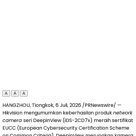
A
A
A
HANGZHOU, Tiongkok
,
6 Juli, 2026
/PRNewswire/ —
Hikvision mengumumkan keberhasilan produk
network
camera
seri DeepinView (iDS-2CD7x) meraih sertifikat
EUCC (European Cybersecurity Certification Scheme
on Common Criteria). DeepinView merupakan kamera