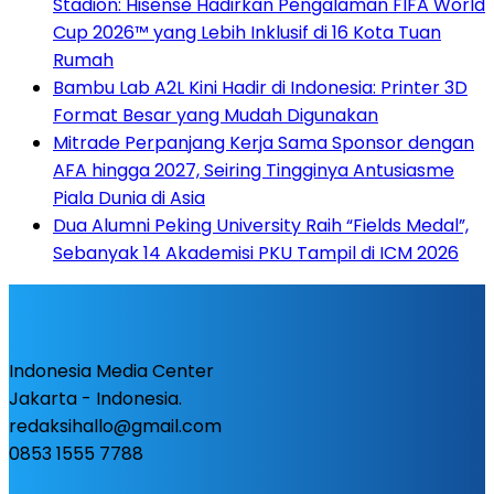
Stadion: Hisense Hadirkan Pengalaman FIFA World
Cup 2026™ yang Lebih Inklusif di 16 Kota Tuan
Rumah
Bambu Lab A2L Kini Hadir di Indonesia: Printer 3D
Format Besar yang Mudah Digunakan
Mitrade Perpanjang Kerja Sama Sponsor dengan
AFA hingga 2027, Seiring Tingginya Antusiasme
Piala Dunia di Asia
Dua Alumni Peking University Raih “Fields Medal”,
Sebanyak 14 Akademisi PKU Tampil di ICM 2026
Indonesia Media Center
Jakarta - Indonesia.
redaksihallo@gmail.com
0853 1555 7788