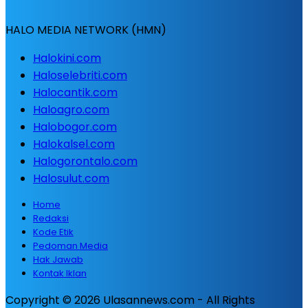
HALO MEDIA NETWORK (HMN)
Halokini.com
Haloselebriti.com
Halocantik.com
Haloagro.com
Halobogor.com
Halokalsel.com
Halogorontalo.com
Halosulut.com
Home
Redaksi
Kode Etik
Pedoman Media
Hak Jawab
Kontak Iklan
Copyright © 2026 Ulasannews.com - All Rights