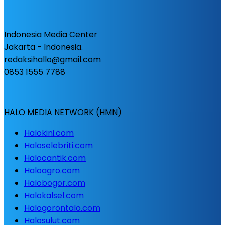
Indonesia Media Center
Jakarta - Indonesia.
redaksihallo@gmail.com
0853 1555 7788
HALO MEDIA NETWORK (HMN)
Halokini.com
Haloselebriti.com
Halocantik.com
Haloagro.com
Halobogor.com
Halokalsel.com
Halogorontalo.com
Halosulut.com