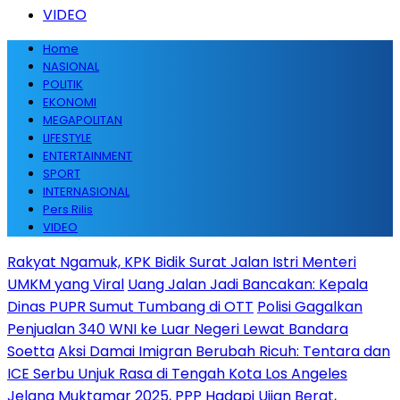
VIDEO
Home
NASIONAL
POLITIK
EKONOMI
MEGAPOLITAN
LIFESTYLE
ENTERTAINMENT
SPORT
INTERNASIONAL
Pers Rilis
VIDEO
Rakyat Ngamuk, KPK Bidik Surat Jalan Istri Menteri
UMKM yang Viral
Uang Jalan Jadi Bancakan: Kepala
Dinas PUPR Sumut Tumbang di OTT
Polisi Gagalkan
Penjualan 340 WNI ke Luar Negeri Lewat Bandara
Soetta
Aksi Damai Imigran Berubah Ricuh: Tentara dan
ICE Serbu Unjuk Rasa di Tengah Kota Los Angeles
Jelang Muktamar 2025, PPP Hadapi Ujian Berat,