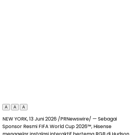
A
A
A
NEW YORK, 13 Juni 2026 /PRNewswire/ — Sebagai
Sponsor Resmi FIFA World Cup 2026™, Hisense
menggelar instalasi interaktif bertema RGB di Hudson