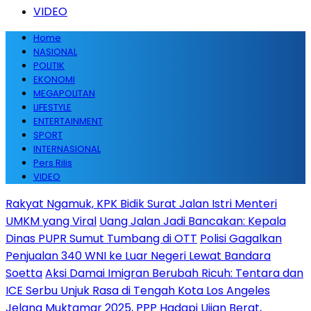
VIDEO
Home
NASIONAL
POLITIK
EKONOMI
MEGAPOLITAN
LIFESTYLE
ENTERTAINMENT
SPORT
INTERNASIONAL
Pers Rilis
VIDEO
Rakyat Ngamuk, KPK Bidik Surat Jalan Istri Menteri
UMKM yang Viral
Uang Jalan Jadi Bancakan: Kepala
Dinas PUPR Sumut Tumbang di OTT
Polisi Gagalkan
Penjualan 340 WNI ke Luar Negeri Lewat Bandara
Soetta
Aksi Damai Imigran Berubah Ricuh: Tentara dan
ICE Serbu Unjuk Rasa di Tengah Kota Los Angeles
Jelang Muktamar 2025, PPP Hadapi Ujian Berat,