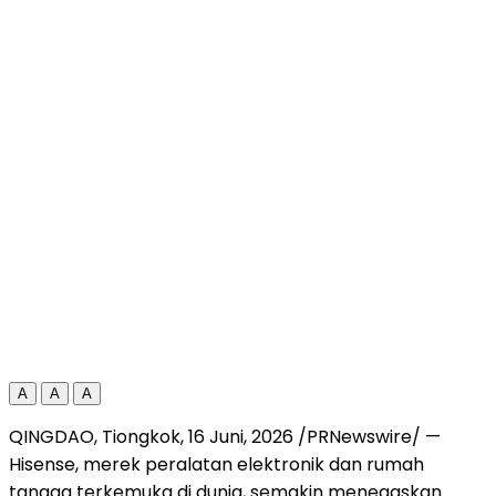
A
A
A
QINGDAO, Tiongkok
,
16 Juni, 2026
/PRNewswire/ —
Hisense, merek peralatan elektronik dan rumah
tangga terkemuka di dunia, semakin menegaskan