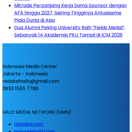
Mitrade Perpanjang Kerja Sama Sponsor dengan
AFA hingga 2027, Seiring Tingginya Antusiasme
Piala Dunia di Asia
Dua Alumni Peking University Raih “Fields Medal”,
Sebanyak 14 Akademisi PKU Tampil di ICM 2026
Indonesia Media Center
Jakarta - Indonesia.
redaksihallo@gmail.com
0853 1555 7788
HALO MEDIA NETWORK (HMN)
Halokini.com
Haloselebriti.com