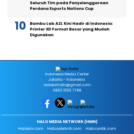
Seluruh Tim pada Penyelenggaraan
Perdana Esports Nations Cup
Bambu Lab A2L Kini Hadir di Indonesia:
Printer 3D Format Besar yang Mudah
Digunakan
Indonesia Media Center
Jakarta - Indonesia.
redaksihallo@gmail.com
0853 1555 7788
HALO MEDIA NETWORK (HMN)
Halokini.com
Haloselebriti.com
Halocantik.com