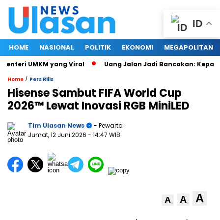
ID
HOME
NASIONAL
POLITIK
EKONOMI
MEGAPOLITAN
enteri UMKM yang Viral
Uang Jalan Jadi Bancakan: Kepala D
/
Home
Pers Rilis
Hisense Sambut FIFA World Cup
2026™ Lewat Inovasi RGB MiniLED
Tim Ulasan News
- Pewarta
Jumat, 12 Juni 2026
- 14:47 WIB
A
A
A