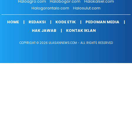
Haloagro.com
Halobogor.com
Halokalsel.com
Halogorontalo.com
Halosulut.com
HOME
REDAKSI
KODE ETIK
PEDOMAN MEDIA
HAK JAWAB
KONTAK IKLAN
COPYRIGHT © 2026 ULASANNEWS.COM - ALL RIGHTS RESERVED