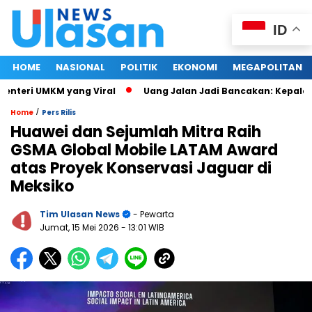
ID
HOME
NASIONAL
POLITIK
EKONOMI
MEGAPOLITAN
eri UMKM yang Viral
Uang Jalan Jadi Bancakan: Kepala Din
/
Home
Pers Rilis
Huawei dan Sejumlah Mitra Raih
GSMA Global Mobile LATAM Award
atas Proyek Konservasi Jaguar di
Meksiko
Tim Ulasan News
- Pewarta
Jumat, 15 Mei 2026
- 13:01 WIB