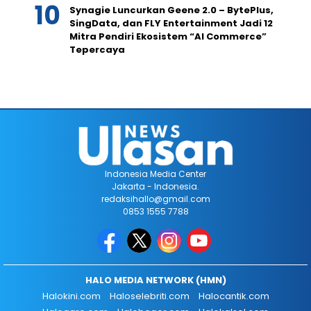
Synagie Luncurkan Geene 2.0 – BytePlus,
SingData, dan FLY Entertainment Jadi 12
Mitra Pendiri Ekosistem “AI Commerce”
Tepercaya
Indonesia Media Center
Jakarta - Indonesia.
redaksihallo@gmail.com
0853 1555 7788
HALO MEDIA NETWORK (HMN)
Halokini.com
Haloselebriti.com
Halocantik.com