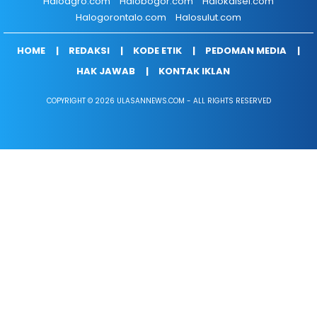
Haloagro.com
Halobogor.com
Halokalsel.com
Halogorontalo.com
Halosulut.com
HOME
REDAKSI
KODE ETIK
PEDOMAN MEDIA
HAK JAWAB
KONTAK IKLAN
COPYRIGHT © 2026 ULASANNEWS.COM - ALL RIGHTS RESERVED