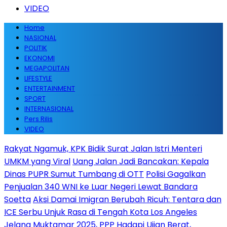
VIDEO
Home
NASIONAL
POLITIK
EKONOMI
MEGAPOLITAN
LIFESTYLE
ENTERTAINMENT
SPORT
INTERNASIONAL
Pers Rilis
VIDEO
Rakyat Ngamuk, KPK Bidik Surat Jalan Istri Menteri
UMKM yang Viral
Uang Jalan Jadi Bancakan: Kepala
Dinas PUPR Sumut Tumbang di OTT
Polisi Gagalkan
Penjualan 340 WNI ke Luar Negeri Lewat Bandara
Soetta
Aksi Damai Imigran Berubah Ricuh: Tentara dan
ICE Serbu Unjuk Rasa di Tengah Kota Los Angeles
Jelang Muktamar 2025, PPP Hadapi Ujian Berat,