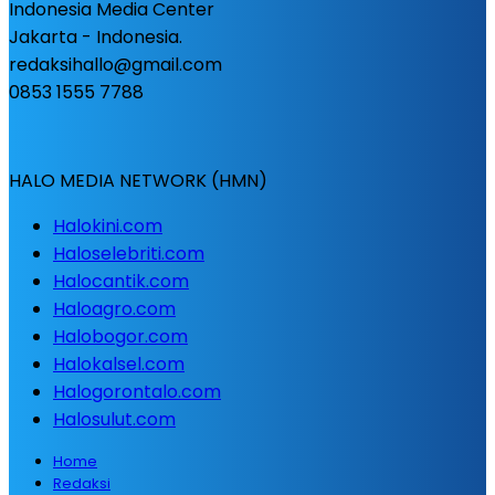
Indonesia Media Center
Jakarta - Indonesia.
redaksihallo@gmail.com
0853 1555 7788
HALO MEDIA NETWORK (HMN)
Halokini.com
Haloselebriti.com
Halocantik.com
Haloagro.com
Halobogor.com
Halokalsel.com
Halogorontalo.com
Halosulut.com
Home
Redaksi