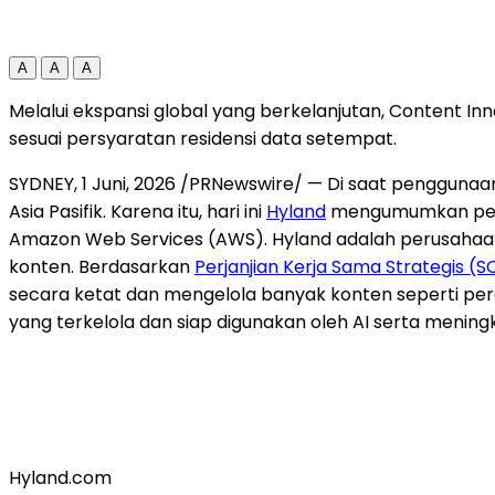
A
A
A
Melalui ekspansi global yang berkelanjutan, Content In
sesuai persyaratan residensi data setempat.
SYDNEY
,
1 Juni, 2026
/PRNewswire/ — Di saat penggunaan A
Asia Pasifik. Karena itu, hari ini
Hyland
mengumumkan perl
Amazon Web Services (AWS). Hyland adalah perusahaan
konten. Berdasarkan
Perjanjian Kerja Sama Strategis (S
secara ketat dan mengelola banyak konten seperti pe
yang terkelola dan siap digunakan oleh AI serta meningk
Hyland.com