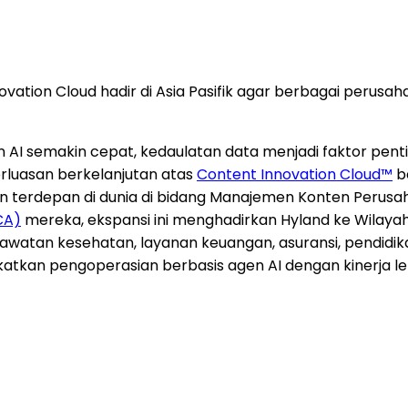
novation Cloud hadir di Asia Pasifik agar berbagai peru
I semakin cepat, kedaulatan data menjadi faktor penting
uasan berkelanjutan atas
Content Innovation Cloud™
be
 terdepan di dunia di bidang Manajemen Konten Perusah
CA)
mereka, ekspansi ini menghadirkan Hyland ke Wilayah 
rawatan kesehatan, layanan keuangan, asuransi, pendid
atkan pengoperasian berbasis agen AI dengan kinerja lebi