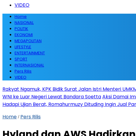
VIDEO
Home
NASIONAL
POLITIK
EKONOMI
MEGAPOLITAN
LIFESTYLE
ENTERTAINMENT
SPORT
INTERNASIONAL
Pers Rilis
VIDEO
Rakyat Ngamuk, KPK Bidik Surat Jalan Istri Menteri UMKM
WNI ke Luar Negeri Lewat Bandara Soetta
Aksi Damai Im
Hadapi Ujian Berat, Romahurmuzy Dituding Ingin Jual Par
Home
Pers Rilis
/
Hyland dan AWS Hadirkan A