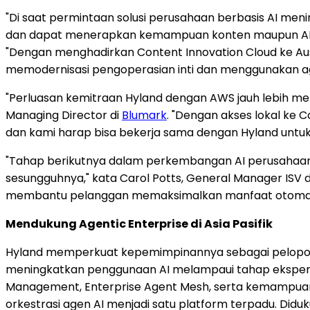
"Di saat permintaan solusi perusahaan berbasis AI men
dan dapat menerapkan kemampuan konten maupun AI yang
"Dengan menghadirkan Content Innovation Cloud ke Aus
memodernisasi pengoperasian inti dan menggunakan age
"Perluasan kemitraan Hyland dengan AWS jauh lebih memp
Managing Director di
Blumark
. "Dengan akses lokal ke
dan kami harap bisa bekerja sama dengan Hyland unt
"Tahap berikutnya dalam perkembangan AI perusahaan
sesungguhnya," kata Carol Potts, General Manager ISV d
membantu pelanggan memaksimalkan manfaat otomatisas
Mendukung Agentic Enterprise di Asia Pasifik
Hyland memperkuat kepemimpinannya sebagai pelopor
meningkatkan penggunaan AI melampaui tahap eksperimen
Management, Enterprise Agent Mesh, serta kemampuan h
orkestrasi agen AI menjadi satu platform terpadu. Didu