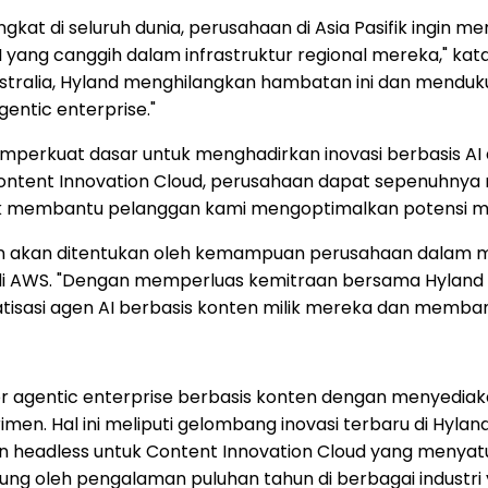
ingkat di seluruh dunia, perusahaan di Asia Pasifik ing
 canggih dalam infrastruktur regional mereka," kata Ti
tralia, Hyland menghilangkan hambatan ini dan menduku
ntic enterprise."
erkuat dasar untuk menghadirkan inovasi berbasis AI di A
 Content Innovation Cloud, perusahaan dapat sepenuhnya
uk membantu pelanggan kami mengoptimalkan potensi m
 akan ditentukan oleh kemampuan perusahaan dalam men
i AWS. "Dengan memperluas kemitraan bersama Hyland di A
i agen AI berbasis konten milik mereka dan membangun
 agentic enterprise berbasis konten dengan menyedia
. Hal ini meliputi gelombang inovasi terbaru di Hyland,
eadless untuk Content Innovation Cloud yang menyatukan
kung oleh pengalaman puluhan tahun di berbagai industri 