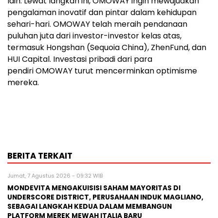
lain. Lewat langkah ini, OMOWAY ingin mewujudkan
pengalaman inovatif dan pintar dalam kehidupan
sehari-hari. OMOWAY telah meraih pendanaan
puluhan juta dari investor-investor kelas atas,
termasuk Hongshan (Sequoia China), ZhenFund, dan
HUI Capital. Investasi pribadi dari para
pendiri OMOWAY turut mencerminkan optimisme
mereka.
BERITA TERKAIT
Jumat, 7 Agustus 2026 - 09:32 WIB
MONDEVITA MENGAKUISISI SAHAM MAYORITAS DI
UNDERSCORE DISTRICT, PERUSAHAAN INDUK MAGLIANO,
SEBAGAI LANGKAH KEDUA DALAM MEMBANGUN
PLATFORM MEREK MEWAH ITALIA BARU