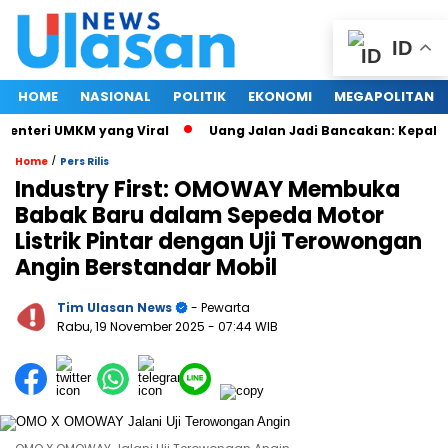
ID
HOME
NASIONAL
POLITIK
EKONOMI
MEGAPOLITAN
nteri UMKM yang Viral
Uang Jalan Jadi Bancakan: Kepala D
/
Home
Pers Rilis
Industry First: OMOWAY Membuka
Babak Baru dalam Sepeda Motor
Listrik Pintar dengan Uji Terowongan
Angin Berstandar Mobil
Tim Ulasan News
- Pewarta
Rabu, 19 November 2025
- 07:44 WIB