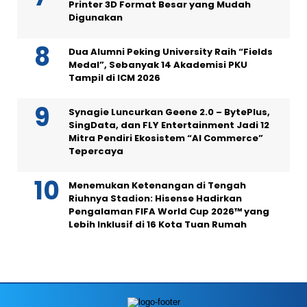
Printer 3D Format Besar yang Mudah
Digunakan
Dua Alumni Peking University Raih “Fields
Medal”, Sebanyak 14 Akademisi PKU
Tampil di ICM 2026
Synagie Luncurkan Geene 2.0 – BytePlus,
SingData, dan FLY Entertainment Jadi 12
Mitra Pendiri Ekosistem “AI Commerce”
Tepercaya
Menemukan Ketenangan di Tengah
Riuhnya Stadion: Hisense Hadirkan
Pengalaman FIFA World Cup 2026™ yang
Lebih Inklusif di 16 Kota Tuan Rumah