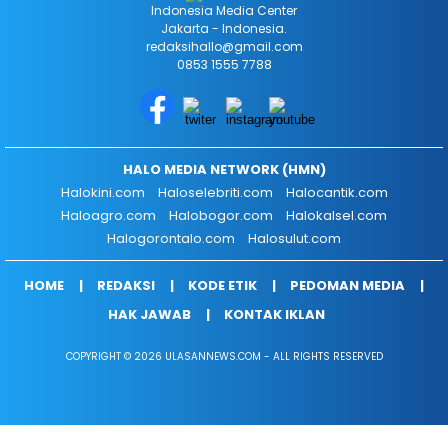
Indonesia Media Center
Jakarta - Indonesia.
redaksihallo@gmail.com
0853 1555 7788
HALO MEDIA NETWORK (HMN)
Halokini.com
Haloselebriti.com
Halocantik.com
Haloagro.com
Halobogor.com
Halokalsel.com
Halogorontalo.com
Halosulut.com
HOME
REDAKSI
KODE ETIK
PEDOMAN MEDIA
HAK JAWAB
KONTAK IKLAN
COPYRIGHT © 2026 ULASANNEWS.COM - ALL RIGHTS RESERVED