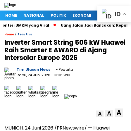
ID
HOME
NASIONAL
POLITIK
EKONOMI
MEGAPOLITAN
nteri UMKM yang Viral
Uang Jalan Jadi Bancakan: Kepala D
/
Home
Pers Rilis
Inverter Smart String 506 kW Huawei
Raih Smarter E AWARD di Ajang
Intersolar Europe 2026
Tim Ulasan News
- Pewarta
Rabu, 24 Juni 2026
- 13:36 WIB
A
A
A
MUNICH, 24 Juni 2026 /PRNewswire/ — Huawei