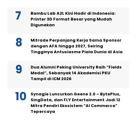
Bambu Lab A2L Kini Hadir di Indonesia:
Printer 3D Format Besar yang Mudah
Digunakan
Mitrade Perpanjang Kerja Sama Sponsor
dengan AFA hingga 2027, Seiring
Tingginya Antusiasme Piala Dunia di Asia
Dua Alumni Peking University Raih “Fields
Medal”, Sebanyak 14 Akademisi PKU
Tampil di ICM 2026
Synagie Luncurkan Geene 2.0 – BytePlus,
SingData, dan FLY Entertainment Jadi 12
Mitra Pendiri Ekosistem “AI Commerce”
Tepercaya