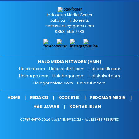
Indonesia Media Center
Jakarta - Indonesia.
redaksihallo@gmail.com
0853 1555 7788
HALO MEDIA NETWORK (HMN)
Halokini.com
Haloselebriti.com
Halocantik.com
Haloagro.com
Halobogor.com
Halokalsel.com
Halogorontalo.com
Halosulut.com
HOME
REDAKSI
KODE ETIK
PEDOMAN MEDIA
HAK JAWAB
KONTAK IKLAN
COPYRIGHT © 2026 ULASANNEWS.COM - ALL RIGHTS RESERVED