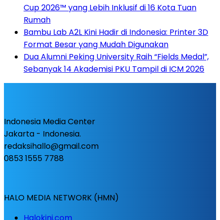
Cup 2026™ yang Lebih Inklusif di 16 Kota Tuan
Rumah
Bambu Lab A2L Kini Hadir di Indonesia: Printer 3D
Format Besar yang Mudah Digunakan
Dua Alumni Peking University Raih “Fields Medal”,
Sebanyak 14 Akademisi PKU Tampil di ICM 2026
Indonesia Media Center
Jakarta - Indonesia.
redaksihallo@gmail.com
0853 1555 7788
HALO MEDIA NETWORK (HMN)
Halokini.com