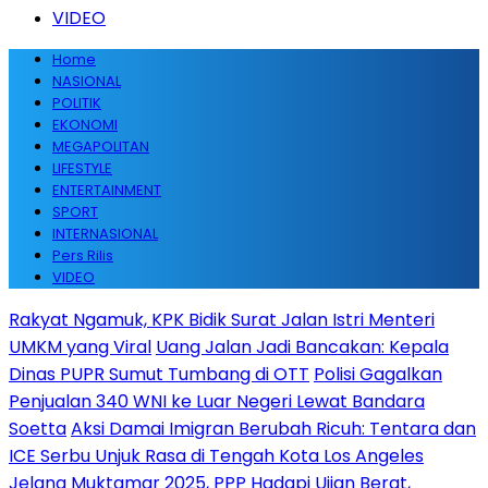
VIDEO
Home
NASIONAL
POLITIK
EKONOMI
MEGAPOLITAN
LIFESTYLE
ENTERTAINMENT
SPORT
INTERNASIONAL
Pers Rilis
VIDEO
Rakyat Ngamuk, KPK Bidik Surat Jalan Istri Menteri
UMKM yang Viral
Uang Jalan Jadi Bancakan: Kepala
Dinas PUPR Sumut Tumbang di OTT
Polisi Gagalkan
Penjualan 340 WNI ke Luar Negeri Lewat Bandara
Soetta
Aksi Damai Imigran Berubah Ricuh: Tentara dan
ICE Serbu Unjuk Rasa di Tengah Kota Los Angeles
Jelang Muktamar 2025, PPP Hadapi Ujian Berat,